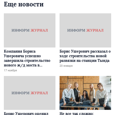
Еще новости
Компания Бориса
Борис Ушерович рассказал о
Ушеровича успешно
ходе строительства новой
завершила строительство
развязки на станции Тында
нового ж/д моста в
20 января
Забайкалье
17 ноября
Борис Ушерович оценил
Не все так сложно: