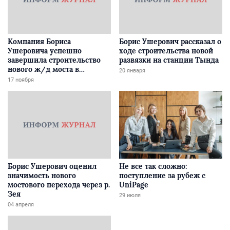
Компания Бориса
Борис Ушерович рассказал о
Ушеровича успешно
ходе строительства новой
завершила строительство
развязки на станции Тында
нового ж/д моста в
20 января
Забайкалье
17 ноября
Борис Ушерович оценил
Не все так сложно:
значимость нового
поступление за рубеж с
мостового перехода через р.
UniPage
Зея
29 июля
04 апреля