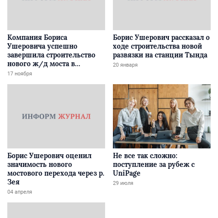
Компания Бориса
Борис Ушерович рассказал о
Ушеровича успешно
ходе строительства новой
завершила строительство
развязки на станции Тында
нового ж/д моста в
20 января
Забайкалье
17 ноября
Борис Ушерович оценил
Не все так сложно:
значимость нового
поступление за рубеж с
мостового перехода через р.
UniPage
Зея
29 июля
04 апреля