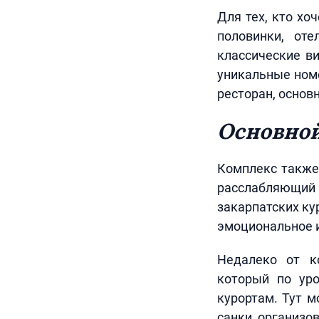
Для тех, кто хо
половинки, от
классические ви
уникальные ном
ресторан, основ
Основной
Комплекс также
расслабляющий 
закарпатских ку
эмоциональное и
Недалеко от к
который по ур
курортам. Тут м
санки, организо