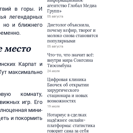
информационное
агентство Глобал Медиа
твий в горы. И
Групп»
жья легендарных
05 августа
, но и ближнего
Диетолог объяснила,
почему кефир, творог и
ременно.
молоко снова становятся
популярными
е место
05 августа
Что-то, что значит всё:
внутри мира Сонгсина
инских Карпат и
Тиэсомбуна
 Тут максимально
24 июля
Цифровая клиника
Биочек об открытии
хирургического
овую комнату,
стационара и новых
возможностях
вижных игр. Его
19 июля
олноценная мини-
Нотариус в сделках
деть и покормить
надёжнее онлайн-
платформы: статистика
говорит сама за себя