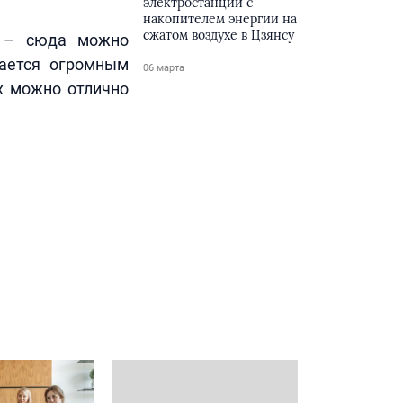
электростанции с
накопителем энергии на
сжатом воздухе в Цзянсу
н – сюда можно
чается огромным
06 марта
х можно отлично