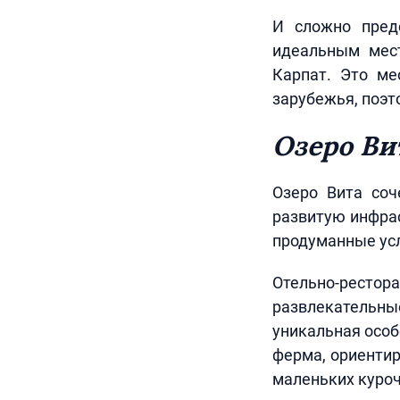
И сложно пред
идеальным мест
Карпат. Это ме
зарубежья, поэт
Озеро Ви
Озеро Вита соч
развитую инфрас
продуманные усл
Отельно-рест
развлекательны
уникальная особ
ферма, ориентир
маленьких куроче