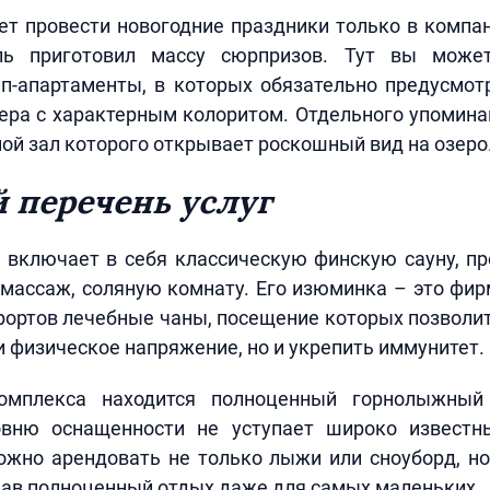
чет провести новогодние праздники только в компа
ель приготовил массу сюрпризов. Тут вы може
п-апартаменты, в которых обязательно предусмот
ера с характерным колоритом. Отдельного упомина
ной зал которого открывает роскошный вид на озеро
 перечень услуг
 включает в себя классическую финскую сауну, п
массаж, соляную комнату. Его изюминка – это фир
рортов лечебные чаны, посещение которых позволит
 физическое напряжение, но и укрепить иммунитет.
омплекса находится полноценный горнолыжный 
овню оснащенности не уступает широко известн
ожно арендовать не только лыжи или сноуборд, н
вав полноценный отдых даже для самых маленьких.