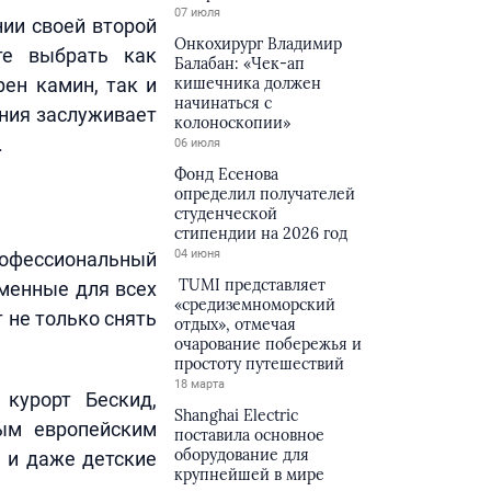
07 июля
нии своей второй
Онкохирург Владимир
те выбрать как
Балабан: «Чек-ап
рен камин, так и
кишечника должен
начинаться с
ния заслуживает
колоноскопии»
.
06 июля
Фонд Есенова
определил получателей
студенческой
стипендии на 2026 год
04 июня
рофессиональный
TUMI представляет
менные для всех
«средиземноморский
 не только снять
отдых», отмечая
очарование побережья и
простоту путешествий
18 марта
курорт Бескид,
Shanghai Electric
ым европейским
поставила основное
оборудование для
о и даже детские
крупнейшей в мире