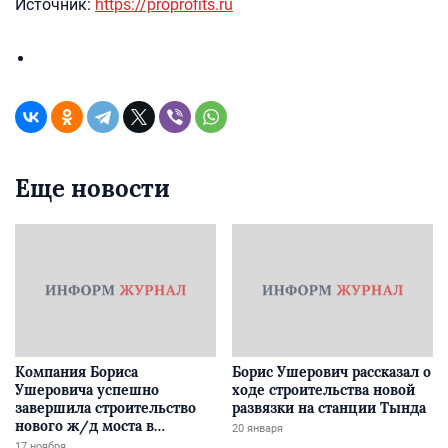
Источник:
https://proprofits.ru
Еще новости
Компания Бориса
Борис Ушерович рассказал о
Ушеровича успешно
ходе строительства новой
завершила строительство
развязки на станции Тында
нового ж/д моста в
20 января
Забайкалье
17 ноября