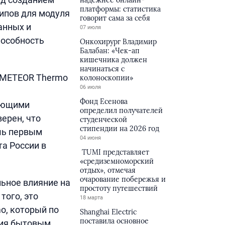
надёжнее онлайн-
платформы: статистика
ипов для модуля
говорит сама за себя
анных и
07 июля
пособность
Онкохирург Владимир
Балабан: «Чек-ап
кишечника должен
начинаться с
 METEOR Thermо
колоноскопии»
06 июля
Фонд Есенова
кающими
определил получателей
ерен, что
студенческой
стипендии на 2026 год
шь первым
04 июня
а России в
TUMI представляет
«средиземноморский
отдых», отмечая
очарование побережья и
ьное влияние на
простоту путешествий
того, это
18 марта
o, который по
Shanghai Electric
поставила основное
ния бытовым