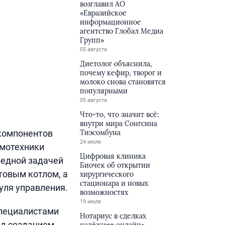
возглавил АО
«Евразийское
информационное
агентство Глобал Медиа
Групп»
05 августа
Диетолог объяснила,
почему кефир, творог и
молоко снова становятся
популярными
05 августа
Что-то, что значит всё:
внутри мира Сонгсина
компонентов
Тиэсомбуна
24 июля
рмотехники
Цифровая клиника
редной задачей
Биочек об открытии
товым котлом, а
хирургического
стационара и новых
уля управления.
возможностях
19 июля
специалистами
Нотариус в сделках
ад созданием