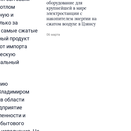
оборудование для
котлом
крупнейшей в мире
электростанции с
сную и
накопителем энергии на
лько за
сжатом воздухе в Цзянсу
в самые сжатые
06 марта
ный продукт
 от импорта
ческую
ральный
нию
 Владимиром
в области
едприятие
енности и
 бытового