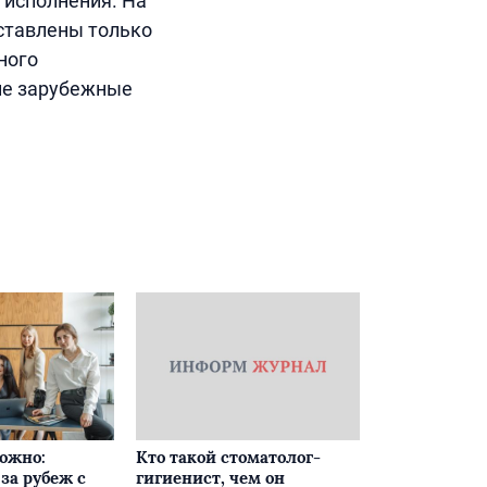
 исполнения. На
ставлены только
ного
ие зарубежные
ложно:
Кто такой стоматолог-
за рубеж с
гигиенист, чем он