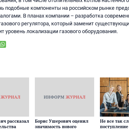
ования, в том числе отопительных котлов настенного
нь подобные компоненты на российском рынке пред
логами. В планах компании – разработка современ
газового регулятора, который заменит существующ
ит уровень локализации газового оборудования.
ич рассказал
Борис Ушерович оценил
Не все так с
ельства
значимость нового
поступление 