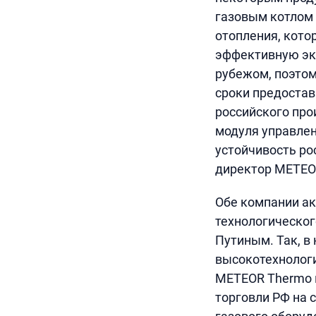
газовым котлом 
отопления, кото
эффективную экс
рубежом, поэто
сроки предостав
российского про
модуля управле
устойчивость ро
директор METEO
Обе компании ак
технологическог
Путиным. Так, в
высокотехнологи
METEOR Thermo 
торговли РФ на 