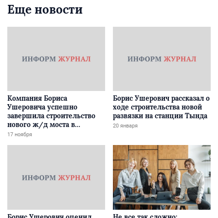
Еще новости
Компания Бориса
Борис Ушерович рассказал о
Ушеровича успешно
ходе строительства новой
завершила строительство
развязки на станции Тында
нового ж/д моста в
20 января
Забайкалье
17 ноября
Борис Ушерович оценил
Не все так сложно: