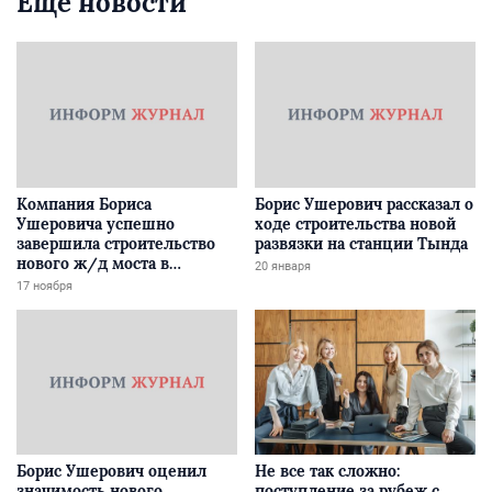
Еще новости
Компания Бориса
Борис Ушерович рассказал о
Ушеровича успешно
ходе строительства новой
завершила строительство
развязки на станции Тында
нового ж/д моста в
20 января
Забайкалье
17 ноября
Борис Ушерович оценил
Не все так сложно:
значимость нового
поступление за рубеж с