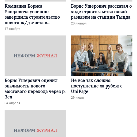
Компания Бориса
Борис Ушерович рассказал о
Ушеровича успешно
ходе строительства новой
завершила строительство
развязки на станции Тында
нового ж/д моста в
20 января
Забайкалье
17 ноября
Борис Ушерович оценил
Не все так сложно:
значимость нового
поступление за рубеж с
мостового перехода через р.
UniPage
Зея
29 июля
04 апреля