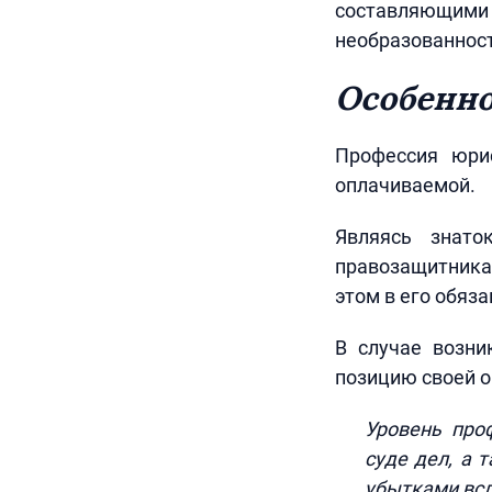
составляющими
необразованност
Особенно
Профессия юри
оплачиваемой.
Являясь знато
правозащитника
этом в его обяз
В случае возни
позицию своей о
Уровень про
суде дел, а
убытками всл