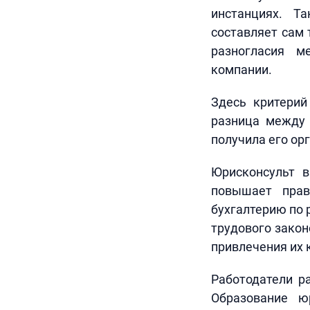
инстанциях. Т
составляет сам 
разногласия м
компании.
Здесь критерий
разница между 
получила его ор
Юрисконсульт 
повышает прав
бухгалтерию по 
трудового закон
привлечения их 
Работодатели р
Образование ю