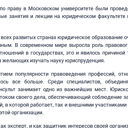
по праву в Московском университете были проведе
ные занятия и лекции на юридическом факультете 
 всех развитых странах юридическое образование о
нным. В современном мире выросла роль правовог
ношений в государствах, это и явилось причиной
я желающих изучать науку юриспруденция.
итием популярности правоведения профессий, отн
лось все больше. Среди специалистов, объеди
онсульт занимает одно из важнейших мест. Юриско
током своего дела, обеспечивающий соблюдение з
й, в которой работает, так и внешними участникам
этой организации.
как эксперт, и как защитник интересов своей органи