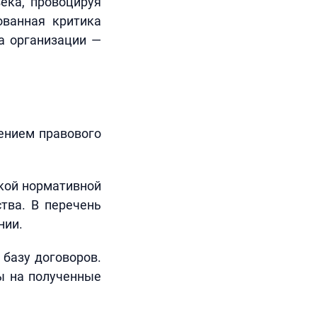
ека, провоцируя
ованная критика
а организации —
ением правового
кой нормативной
тва. В перечень
нии.
 базу договоров.
ты на полученные