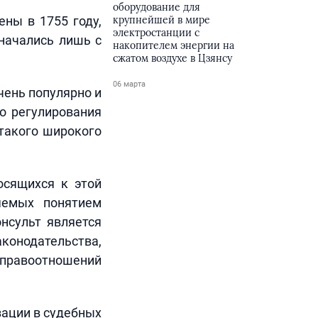
оборудование для
ны в 1755 году,
крупнейшей в мире
электростанции с
начались лишь с
накопителем энергии на
сжатом воздухе в Цзянсу
06 марта
чень популярно и
о регулирования
 такого широкого
осящихся к этой
няемых понятием
нсульт является
аконодательства,
и правоотношений
зации в судебных