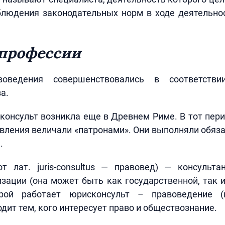
блюдения законодательных норм в ходе деятельнос
профессии
оведения совершенствовались в соответств
а.
онсульт возникла еще в Древнем Риме. В тот пер
вления величали «патронами». Они выполняли обяз
.
т лат. juris-consultus — правовед) — консульт
зации (она может быть как государственной, так 
рой работает юрисконсульт – правоведение (ю
дит тем, кого интересует право и обществознание.