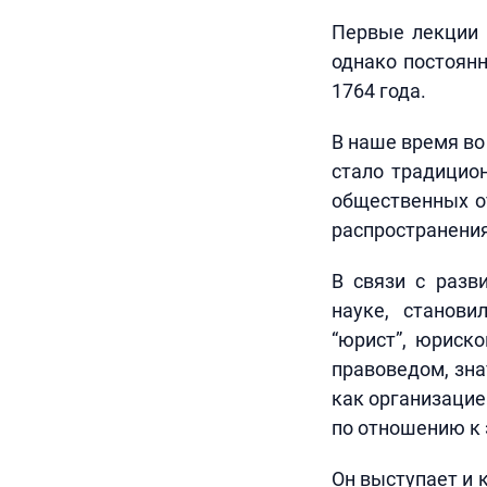
Первые лекции 
однако постоян
1764 года.
В наше время во
стало традицио
общественных от
распространени
В связи с разв
науке, станови
“юрист”, юриск
правоведом, зна
как организацие
по отношению к 
Он выступает и 