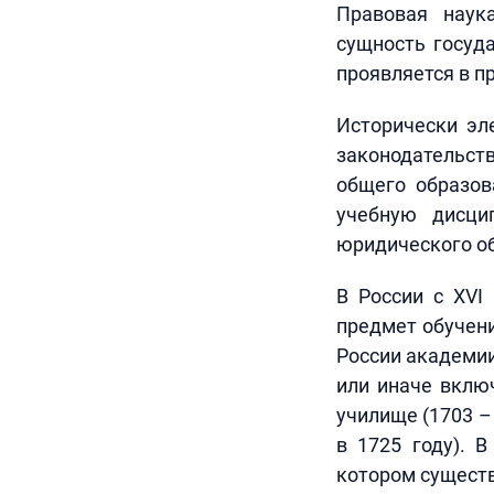
Правовая наук
сущность госуда
проявляется в п
Исторически эл
законодательст
общего образов
учебную дисци
юридического о
В России с XVI
предмет обучени
России академии
или иначе вклю
училище (1703 –
в 1725 году). 
котором существ