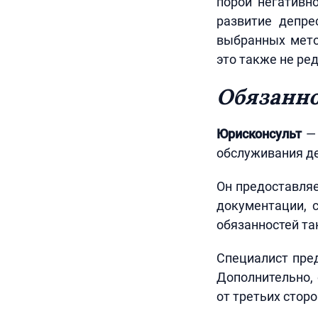
порой негативн
развитие депре
выбранных мето
это также не ре
Обязанн
Юрисконсульт
— 
обслуживания де
Он предоставля
документации, 
обязанностей та
Специалист пред
Дополнительно, 
от третьих стор