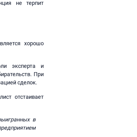
нция не терпит
вляется хорошо
оли эксперта и
ирательств. При
ацией сделок.
лист отстаивает
выигранных в
предприятием