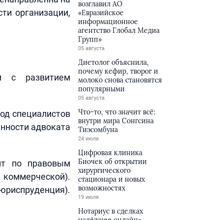
возглавил АО
ти организации,
«Евразийское
информационное
агентство Глобал Медиа
Групп»
05 августа
Диетолог объяснила,
почему кефир, творог и
ии с развитием
молоко снова становятся
популярными
05 августа
Что-то, что значит всё:
иод специалистов
внутри мира Сонгсина
анности адвоката
Тиэсомбуна
24 июля
Цифровая клиника
Биочек об открытии
ант по правовым
хирургического
и коммерческой).
стационара и новых
возможностях
риспруденция).
19 июля
Нотариус в сделках