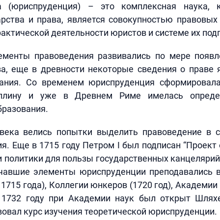
а (юриспруденция) – это комплексная наука, к
рства и права, является совокупностью правовых
рактической деятельности юристов и системе их под
ементы правоведения развивались по мере появл
ва, еще в древности некоторые сведения о праве 
ания. Со временем юриспруденция сформировал
плину и уже в Древнем Риме имелась опреде
бразования.
 века велись попытки выделить правоведение в 
я. Еще в 1715 году Петром I был подписан “Проект
 политики для пользы государственных канцелярий
чавшие элементы юриспруденции преподавались
 1715 года), Коллегии юнкеров (1720 год), Академии
В 1732 году при Академии наук был открыт Шляхе
овал курс изучения теоретической юриспруденции.