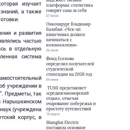
надёжнее онлайн-
оторая изучает
платформы: статистика
говорит сама за себя
 знаний, а также
07 июля
готовки.
Онкохирург Владимир
Балабан: «Чек-ап
ения и развития
кишечника должен
начинаться с
являлись частью
колоноскопии»
ась в отдельную
06 июля
ленная система
Фонд Есенова
определил получателей
студенческой
стипендии на 2026 год
самостоятельный
04 июня
 об учреждении в
TUMI представляет
”. Предметы, так
«средиземноморский
отдых», отмечая
 в Нарышкинском
очарование побережья и
 наук (учреждена
простоту путешествий
18 марта
тский корпус, в
Shanghai Electric
поставила основное