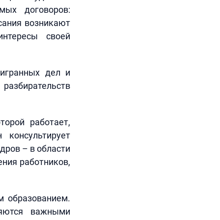
мых договоров:
исания возникают
интересы своей
ыигранных дел и
 разбирательств
орой работает,
 консультирует
дров – в области
ения работников,
м образованием.
ляются важными