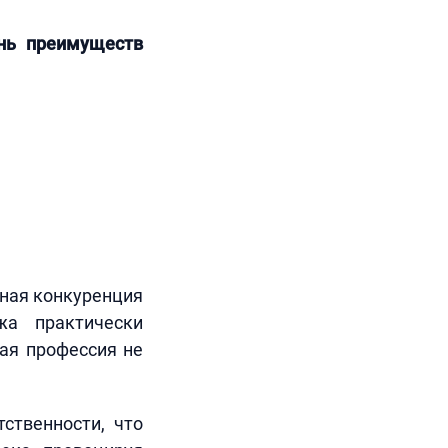
ень преимуществ
нная конкуренция
жа практически
ая профессия не
ственности, что