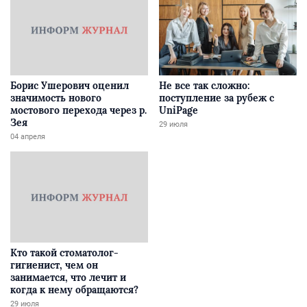
Борис Ушерович оценил
Не все так сложно:
значимость нового
поступление за рубеж с
мостового перехода через р.
UniPage
Зея
29 июля
04 апреля
Кто такой стоматолог-
гигиенист, чем он
занимается, что лечит и
когда к нему обращаются?
29 июля