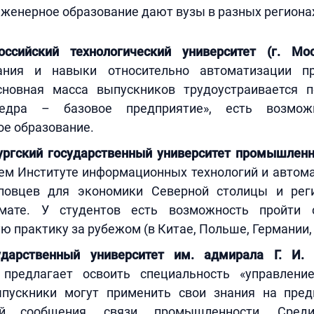
женерное образование дают вузы в разных региона
сийский технологический университет (г. Мос
ания и навыки относительно автоматизации пр
сновная масса выпускников трудоустраивается 
едра – базовое предприятие», есть возмож
ое образование.
ургский государственный университет промышленн
ем Институте информационных технологий и автома
иповцев для экономики Северной столицы и рег
мате. У студентов есть возможность пройти 
 практику за рубежом (в Китае, Польше, Германии,
дарственный университет им. адмирала Г. И. 
)
предлагает освоить специальность «управлени
ыпускники могут применить свои знания на пре
й сообщения, связи, промышленности. Сред