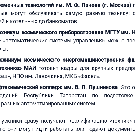
менных технологий им. М. Ф. Панова (г. Москва)
г
ые могут обслуживать самую разную технику: 
й и котельных до банкоматов.
ехникум космического приборостроения МГТУ им. Н
ь «автоматические системы управления» можно пос
лы.
ехникум космического энергомашиностроения фи
 техника» МАИ
готовит кадры для крупных предпри
аш», НПО им. Лавочкина, МКБ «Факел».
фтехимический колледж им. В. П. Лушникова
. Это 
едений Республики Татарстан по подготовк
 разных автоматизированных систем.
пускники сразу получают квалификацию «техник» 
го они могут идти работать или подают документы