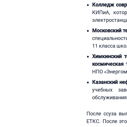
Колледж совре
КИПиА, котор
электростанци
Московский т
специальност
11 класса шко
Химкинский т
космическая
НПО «Энергом
Казанский не
учебных зав
обслуживания
После ссуза вы
ЕТКС. После это