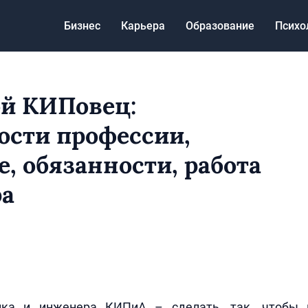
Бизнес
Карьера
Образование
Психо
ой КИПовец:
ости профессии,
е, обязанности, работа
ра
ика и инженера КИПиА – сделать, так, чтобы в