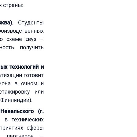
х страны:
ква)
. Студенты
оизводственных
по схеме «вуз –
ность получить
ых технологий и
тизации готовит
иона в очном и
стажировку или
 Финляндии).
Невельского (г.
е в технических
дприятиях сферы
и партнеров –