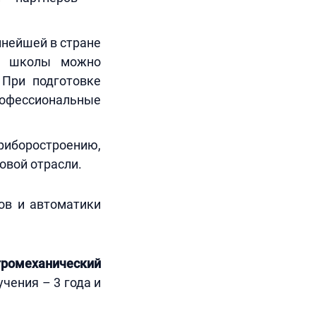
пнейшей в стране
ей школы можно
 При подготовке
рофессиональные
приборостроению,
овой отрасли.
ов и автоматики
ромеханический
учения – 3 года и