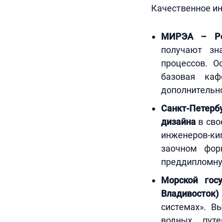
Качественное ин
МИРЭА – Рос
получают зн
процессов. О
базовая каф
дополнительн
Санкт-Петерб
дизайна
в сво
инженеров-к
заочном фор
преддипломную
Морской госу
Владивосток
системах». В
водных путе