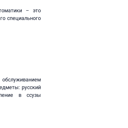
томатики – это
го специального
обслуживанием
редметы: русский
сление в ссузы