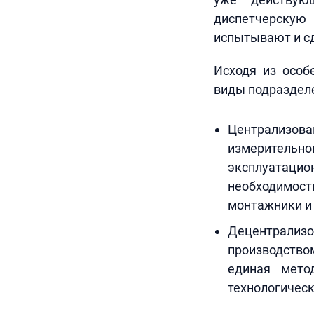
диспетчерскую
испытывают и с
Исходя из особ
виды подраздел
Централизо
измерительн
эксплуатаци
необходимос
монтажники и т
Децентрализо
производство
единая мето
технологическ