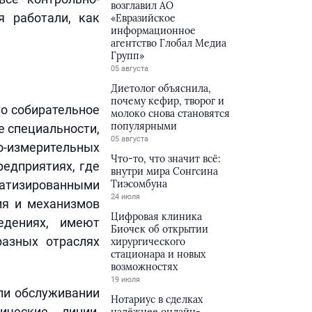
возглавил АО
я работали, как
«Евразийское
информационное
агентство Глобал Медиа
Групп»
05 августа
Диетолог объяснила,
почему кефир, творог и
то собирательное
молоко снова становятся
популярными
е специальности,
05 августа
-измерительных
Что-то, что значит всё:
редприятиях, где
внутри мира Сонгсина
атизированными
Тиэсомбуна
24 июля
ия и механизмов
Цифровая клиника
едениях, имеют
Биочек об открытии
разных отраслях
хирургического
стационара и новых
возможностях
19 июля
ли обслуживании
Нотариус в сделках
ические линии,