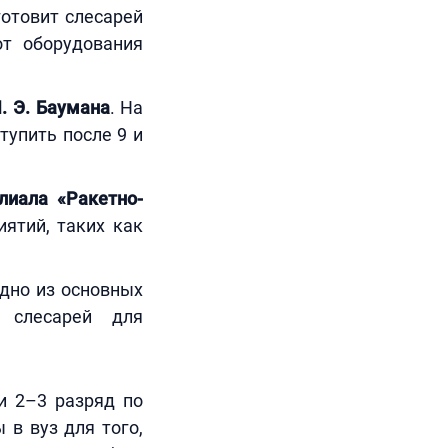
отовит слесарей
от оборудования
. Э. Баумана
. На
тупить после 9 и
лиала «Ракетно-
ятий, таких как
одно из основных
е слесарей для
и 2–3 разряд по
 в вуз для того,