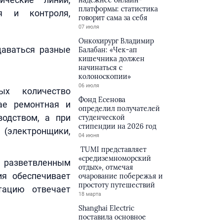
надёжнее онлайн-
платформы: статистика
ия и контроля,
говорит сама за себя
07 июля
Онкохирург Владимир
даваться разные
Балабан: «Чек-ап
кишечника должен
начинаться с
колоноскопии»
06 июля
ых количество
Фонд Есенова
ае ремонтная и
определил получателей
одством, а при
студенческой
стипендии на 2026 год
(электронщики,
04 июня
TUMI представляет
«средиземноморский
с разветвленным
отдых», отмечая
ия обеспечивает
очарование побережья и
простоту путешествий
тацию отвечает
18 марта
Shanghai Electric
поставила основное