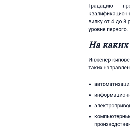
Градацию пр
квалификационн
вилку от 4 до 8 
уровне первого.
На каких
Инженер-кипове
таких направлен
автоматизация
информационно
электропривод
компьютерн
производстве