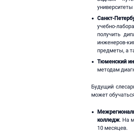
университеты 
Санкт-Петербу
учебно-лабо
получить дип
инженеров-ки
предметы, а т
Тюменский ин
методам диагн
Будущий слесар
может обучаться,
Межрегионал
колледж
. На 
10 месяцев.