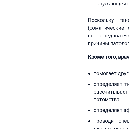
окружающей 
Поскольку ген
(соматические 
не передавать
причины патолог
Кроме того, врач
помогает друг
определяет т
рассчитывает
потомства;
определяет э
проводит спе
диагностика и 