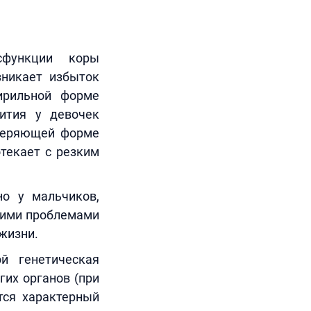
функции коры
зникает избыток
ирильной форме
вития у девочек
ьтеряющей форме
отекает с резким
но у мальчиков,
кими проблемами
жизни.
й генетическая
их органов (при
тся характерный