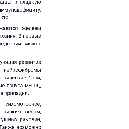
мышцы и гладкую
ммунодефициту,
кта.
ажаются железы
ыхания. В первые
ледствии может
рующая развитие
е нейрофибромы
онические боли,
ие тонуса мышц,
е припадки.
сихомоторное,
 низким весом,
 ушных раковин,
 Также возможно