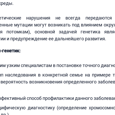
среды.
етические нарушения не всегда передаются
генные мутации могут возникать под влиянием окр
ся потомкам), основной задачей генетика явля
ии и предупреждение ее дальнейшего развития.
-генетик:
им узким специалистам в постановке точного диагно
ип наследования в конкретной семье на примере т
 вероятность возникновения определенного заболе
ффективный способ профилактики данного заболева
цифическую диагностику (определение хромосомно
др.).