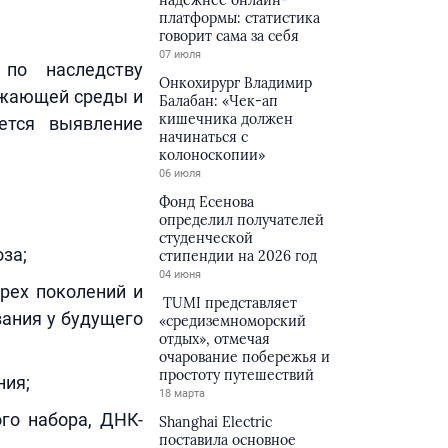
надёжнее онлайн-
платформы: статистика
говорит сама за себя
07 июля
 по наследству
Онкохирург Владимир
ужающей среды и
Балабан: «Чек-ап
кишечника должен
ется выявление
начинаться с
колоноскопии»
06 июля
Фонд Есенова
определил получателей
студенческой
за;
стипендии на 2026 год
04 июня
рех поколений и
TUMI представляет
вания у будущего
«средиземноморский
отдых», отмечая
очарование побережья и
простоту путешествий
ния;
18 марта
го набора, ДНК-
Shanghai Electric
поставила основное