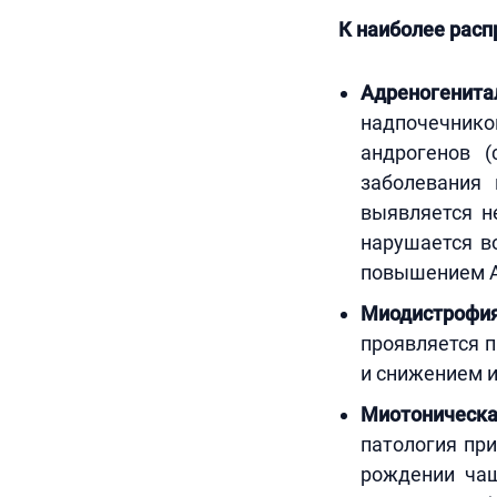
К наиболее расп
Адреногенит
надпочечнико
андрогенов 
заболевания 
выявляется н
нарушается в
повышением 
Миодистрофи
проявляется 
и снижением и
Миотоническ
патология пр
рождении чащ