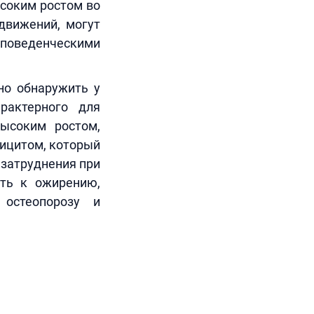
соким ростом во
движений, могут
поведенческими
но обнаружить у
рактерного для
высоким ростом,
фицитом, который
затруднения при
сть к ожирению,
 остеопорозу и