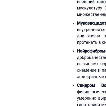
внешний вид)
мускулатуру
множественны
Муковисцидо
внутренней се
дни жизни п
протекать в к
Нейрофиброма
доброкачест
вызывают пор
онемение и п
эндокринные 
Синдром Вол
физиологиче
умеренно выр
гипотонией м