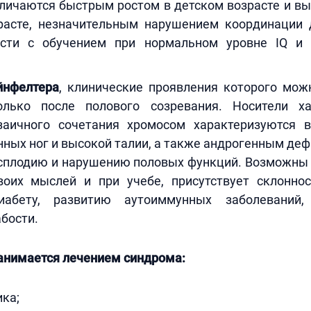
личаются быстрым ростом в детском возрасте и вы
расте, незначительным нарушением координации 
ости с обучением при нормальном уровне IQ и 
йнфелтера
, клинические проявления которого мож
олько после полового созревания. Носители ха
аичного сочетания хромосом характеризуются 
ных ног и высокой талии, а также андрогенным де
есплодию и нарушению половых функций. Возможны 
оих мыслей и при учебе, присутствует склонно
иабету, развитию аутоиммунных заболеваний,
бости.
анимается лечением синдрома:
ка;