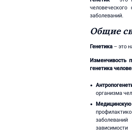
человеческого 
заболеваний.
Общие с
Генетика
– это н
Изменчивость п
генетика челове
Антропогенет
организма чел
Медицинску
профилактико
заболеваний
зависимости