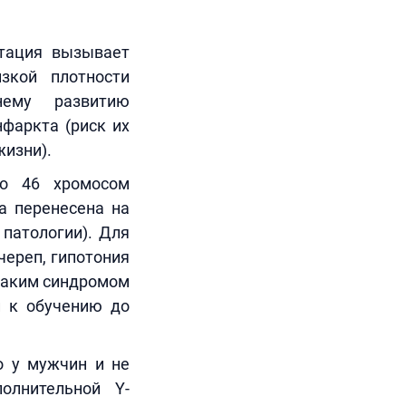
утация вызывает
зкой плотности
нему развитию
нфаркта (риск их
жизни).
то 46 хромосом
ма перенесена на
патологии). Для
череп, гипотония
 таким синдромом
и к обучению до
о у мужчин и не
олнительной Y-