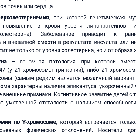
ов почек или сердца.
ерхолестеринемия
, при которой генетическая м
е повышение в крови уровня липопротеинов ни
холестерина). Заболевание приводит к ран
 и внезапной смерти в результате инсульта или и
ит не только от уровня холестерина, но и от образа 
на
— геномная патология, при которой вмес
 47 (у 21 хромосомы три копии), либо 21 хромосо
сомы (самым редким является мозаичный вариант 
ома характерны наличие эпикантуса, укороченный 
 внешние признаки. Когнитивное развитие детей с
от умственной отсталости с наличием способност
омии по Y-хромосоме
, который встречается тольк
рьезных физических отклонений. Носители доп