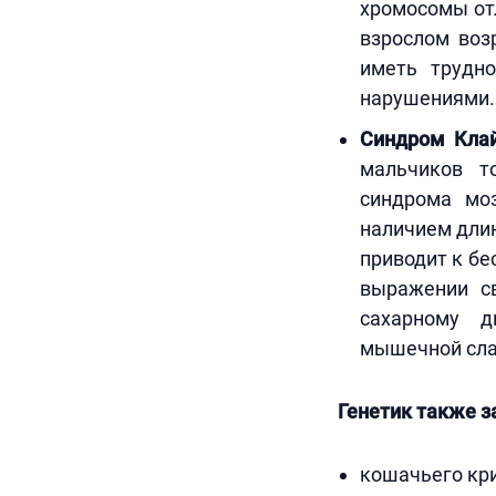
хромосомы от
взрослом воз
иметь трудн
нарушениями.
Синдром Кла
мальчиков т
синдрома моз
наличием длин
приводит к б
выражении св
сахарному д
мышечной сла
Генетик также з
кошачьего кри