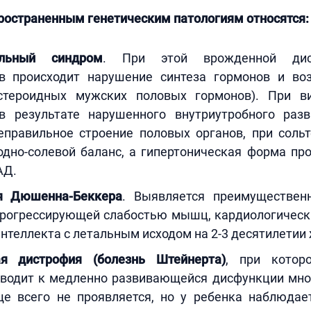
ространенным генетическим патологиям относятся:
альный синдром
. При этой врожденной дис
в происходит нарушение синтеза гормонов и во
(стероидных мужских половых гормонов). При в
в результате нарушенного внутриутробного раз
еправильное строение половых органов, при сол
одно-солевой баланс, а гипертоническая форма пр
АД.
я Дюшенна-Беккера
. Выявляется преимуществен
прогрессирующей слабостью мышц, кардиологичес
нтеллекта с летальным исходом на 2-3 десятилетии 
ая дистрофия (болезнь Штейнерта)
, при которо
иводит к медленно развивающейся дисфункции мног
е всего не проявляется, но у ребенка наблюдае