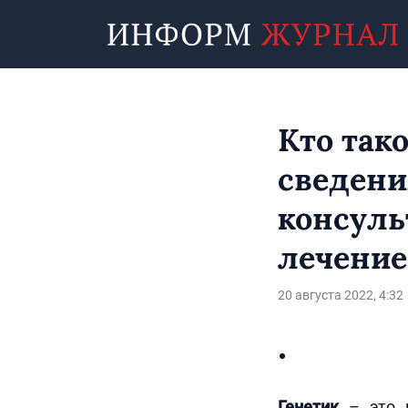
Кто так
сведени
консуль
лечение
20 августа 2022, 4:32
Генетик
– это в