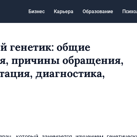
Бизнес
Карьера
Образование
Психо
ой генетик: общие
я, причины обращения,
тация, диагностика,
рач, который занимается изучением генетическ