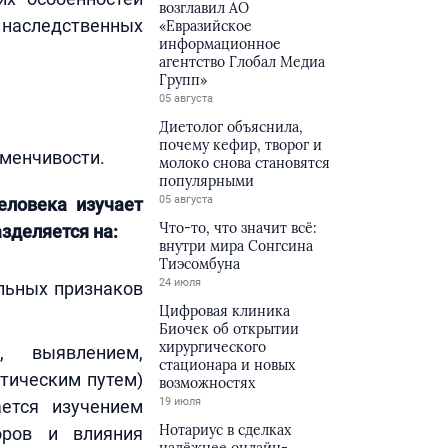
возглавил АО
 наследственных
«Евразийское
информационное
агентство Глобал Медиа
Групп»
05 августа
Диетолог объяснила,
почему кефир, творог и
зменчивости.
молоко снова становятся
популярными
05 августа
еловека изучает
Что-то, что значит всё:
зделяется на:
внутри мира Сонгсина
Тиэсомбуна
24 июля
льных признаков
Цифровая клиника
Биочек об открытии
хирургического
, выявлением,
стационара и новых
тическим путем)
возможностях
19 июля
ется изучением
Нотариус в сделках
оров и влияния