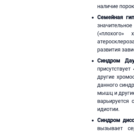
наличие порок
Семейная гип
значительно
(«плохого» 
атеросклероза
развития завис
Синдром Дау
присутствует
другие хромо
данного синдр
мышц и другие
варьируется 
идиотии.
Синдром дис
вызывает се