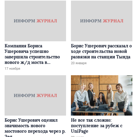
Компания Бориса
Борис Ушерович рассказал о
Ушеровича успешно
ходе строительства новой
завершила строительство
развязки на станции Тында
нового ж/д моста в
20 января
Забайкалье
17 ноября
Борис Ушерович оценил
Не все так сложно:
значимость нового
поступление за рубеж с
мостового перехода через р.
UniPage
Зея