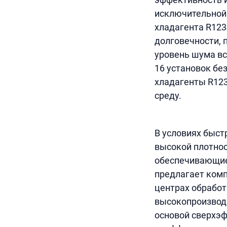
исключительной 
хладагента R123
долговечности, 
уровень шума вс
16 установок бе
хладагенты R123
среду.
В условиях быст
высокой плотно
обеспечивающие
предлагает ком
центрах обработ
высокопроизвод
основой сверхэ