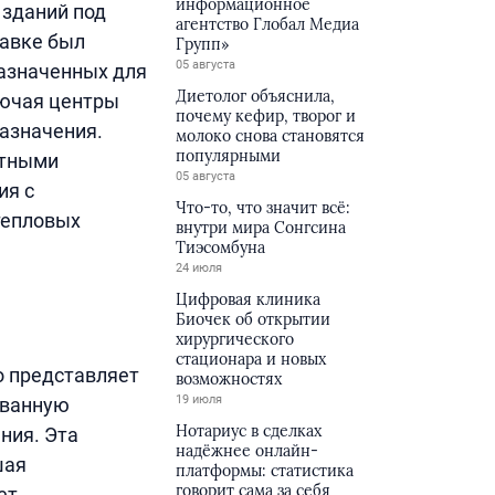
информационное
 зданий под
агентство Глобал Медиа
тавке был
Групп»
05 августа
азначенных для
Диетолог объяснила,
лючая центры
почему кефир, творог и
азначения.
молоко снова становятся
популярными
итными
05 августа
ия с
Что-то, что значит всё:
тепловых
внутри мира Сонгсина
Тиэсомбуна
24 июля
Цифровая клиника
Биочек об открытии
хирургического
стационара и новых
o представляет
возможностях
19 июля
ованную
Нотариус в сделках
ния. Эта
надёжнее онлайн-
шая
платформы: статистика
говорит сама за себя
ет