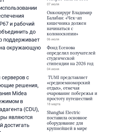
07 июля
 использовании
Онкохирург Владимир
еспечения
Балабан: «Чек-ап
P67 и рабочий
кишечника должен
начинаться с
 объединить до
колоноскопии»
ор поддерживает
06 июля
я на окружающую
Фонд Есенова
определил получателей
студенческой
стипендии на 2026 год
04 июня
 серверов с
TUMI представляет
«средиземноморский
ающие решения,
отдых», отмечая
ания Midea
очарование побережья и
простоту путешествий
режимом в
18 марта
адагента (CDU),
Shanghai Electric
еры являются
поставила основное
оборудование для
й достигать
крупнейшей в мире