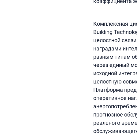
коэффициента эф
Комплексная циф
Building Technol
целостной связи
наградами инте
разным типам об
через единый м
исходной интегр
целостную совм
Платформа предо
оперативное на
энергопотреблен
прогнозное обс
реального време
обслуживающего