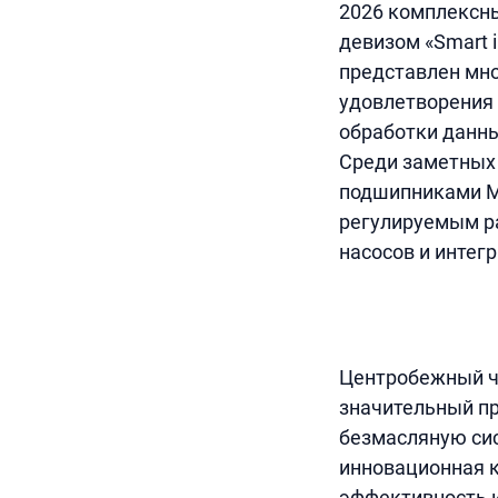
2026 комплексны
девизом «Smart 
представлен мно
удовлетворения
обработки данны
Среди заметных
подшипниками Ma
регулируемым ра
насосов и интег
Центробежный ч
значительный пр
безмасляную сис
инновационная 
эффективность и