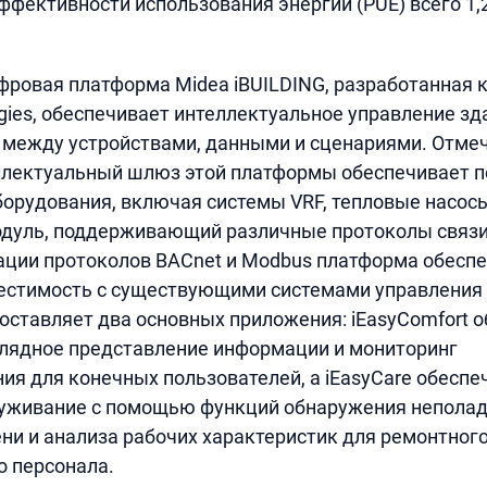
фективности использования энергии (PUE) всего 1,2
ровая платформа Midea iBUILDING, разработанная 
ogies, обеспечивает интеллектуальное управление зд
 между устройствами, данными и сценариями. Отме
ллектуальный шлюз этой платформы обеспечивает 
орудования, включая системы VRF, тепловые насосы
одуль, поддерживающий различные протоколы связи
ации протоколов BACnet и Modbus платформа обесп
естимость с существующими системами управления 
ставляет два основных приложения: iEasyComfort 
глядное представление информации и мониторинг
ия для конечных пользователей, а iEasyCare обеспе
луживание с помощью функций обнаружения неполад
ни и анализа рабочих характеристик для ремонтного
 персонала.