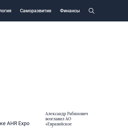
логия
Саморазвитие
Финансы
Александр Рабинович
возглавил АО
вке AHR Expo
«Евразийское