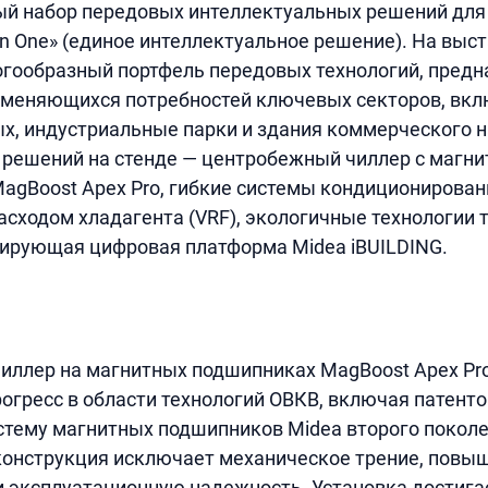
й набор передовых интеллектуальных решений для
in One» (единое интеллектуальное решение). На выс
гообразный портфель передовых технологий, предн
 меняющихся потребностей ключевых секторов, вк
х, индустриальные парки и здания коммерческого н
 решений на стенде — центробежный чиллер с магн
gBoost Apex Pro, гибкие системы кондиционирован
сходом хладагента (VRF), экологичные технологии 
рирующая цифровая платформа Midea iBUILDING.
иллер на магнитных подшипниках MagBoost Apex Pr
огресс в области технологий ОВКВ, включая патент
тему магнитных подшипников Midea второго поколе
конструкция исключает механическое трение, повы
 эксплуатационную надежность. Установка достига