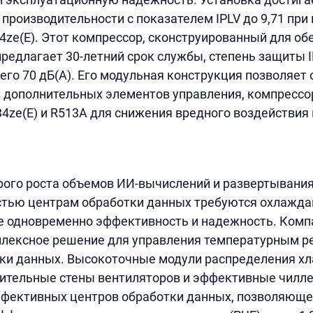
производительности с показателем IPLV до 9,71 при
4ze(E). Этот компрессор, сконструированный для об
предлагает 30-летний срок службы, степень защиты I
его 70 дБ(А). Его модульная конструкция позволяет
з дополнительных элементов управления, компресс
4ze(E) и R513A для снижения вредного воздействи
рого роста объемов ИИ-вычислений и развертывания
стью центрам обработки данных требуются охлажд
 одновременно эффективность и надежность. Комп
плексное решение для управления температурным 
ки данных. Высокоточные модули распределения хл
ительные стены вентиляторов и эффективные чилл
ффективных центров обработки данных, позволяюще