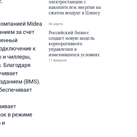
.
электростанции с
накопителем энергии на
сжатом воздухе в Цзянсу
компанией Midea
06 марта
анием за счет
Российский бизнес
создает новую модель
ченный
корпоративного
подключение к
управления в
изменившихся условиях
 и чиллеры,
11 февраля
. Благодаря
ечивает
зданием (BMS).
обеспечивает
чивает
ок в режиме
 и