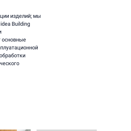
ции изделий; мы
dea Building
и
т основные
сплуатационной
 обработки
ческого