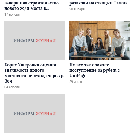
завершила строительство
развязки на станции Тында
нового ж/д моста в
20 января
Забайкалье
17 ноября
Борис Ушерович оценил
Не все так сложно:
значимость нового
поступление за рубеж с
мостового перехода через р.
UniPage
Зея
29 июля
04 апреля