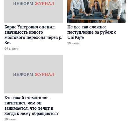
Борис Ушерович оценил
Не все так сложно:
значимость нового
поступление за рубеж с
мостового перехода через р.
UniPage
Зея
29 июля
04 апреля
Кто такой стоматолог-
гигиенист, чем он
занимается, что лечит и
когда к нему обращаются?
29 июля