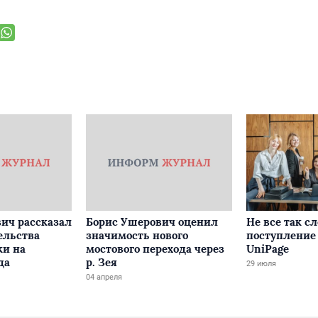
ич рассказал
Борис Ушерович оценил
Не все так с
ельства
значимость нового
поступление 
ки на
мостового перехода через
UniPage
да
р. Зея
29 июля
04 апреля