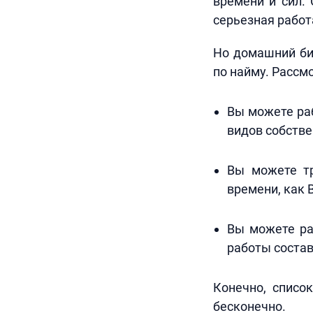
времени и сил.
серьезная работ
Но домашний би
по найму. Рассм
Вы можете раб
видов собстве
Вы можете тр
времени, как 
Вы можете ра
работы состав
Конечно, списо
бесконечно.