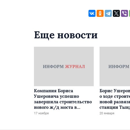
Еще новости
Компания Бориса
Борис Ушеров
Ушеровича успешно
о ходе строит
завершила строительство
новой развяз
нового ж/д моста в
станции Тын
Забайкалье
17 ноября
20 января