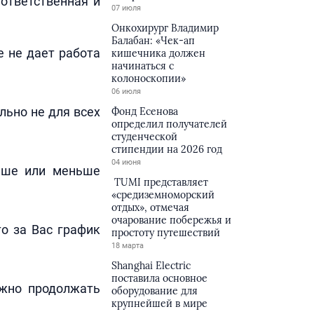
ответственная и
07 июля
Онкохирург Владимир
Балабан: «Чек-ап
 не дает работа
кишечника должен
начинаться с
колоноскопии»
06 июля
льно не для всех
Фонд Есенова
определил получателей
студенческой
стипендии на 2026 год
04 июня
льше или меньше
TUMI представляет
«средиземноморский
отдых», отмечая
очарование побережья и
о за Вас график
простоту путешествий
18 марта
Shanghai Electric
поставила основное
ожно продолжать
оборудование для
крупнейшей в мире