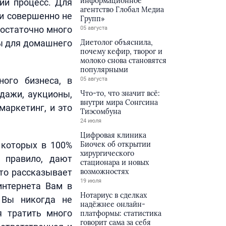
информационное
ий процесс. Для
агентство Глобал Медиа
ни совершенно не
Групп»
достаточно много
05 августа
ты для домашнего
Диетолог объяснила,
почему кефир, творог и
молоко снова становятся
популярными
ного бизнеса, в
05 августа
дажи, аукционы,
Что-то, что значит всё:
внутри мира Сонгсина
маркетинг, и это
Тиэсомбуна
24 июля
Цифровая клиника
 которых в 100%
Биочек об открытии
хирургического
к правило, дают
стационара и новых
кто рассказывает
возможностях
19 июля
интернета Вам в
Нотариус в сделках
 Вы никогда не
надёжнее онлайн-
я тратить много
платформы: статистика
говорит сама за себя