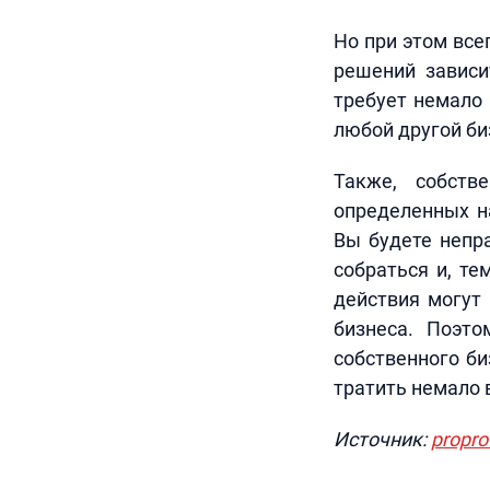
Но при этом все
решений зависи
требует немало 
любой другой би
Также, собств
определенных н
Вы будете непр
собраться и, те
действия могут
бизнеса. Поэто
собственного би
тратить немало в
Источник:
proprof