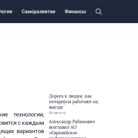
логия
Саморазвитие
Финансы
Дорога к людям: как
нотариусы работают на
выезде
06 августа
ие технологии,
Александр Рабинович
новится с каждым
возглавил АО
дящих вариантов
«Евразийское