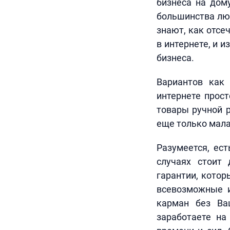
бизнеса на дом
большинства люд
знают, как отсе
в интернете, и 
бизнеса.
Вариантов как 
интернете прос
товары ручной р
еще только мала
Разумеется, ес
случаях стоит 
гарантии, котор
всевозможные и
карман без Ва
заработаете на