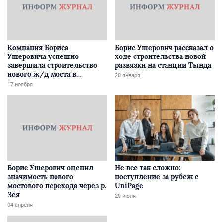
Компания Бориса
Борис Ушерович рассказал о
Ушеровича успешно
ходе строительства новой
завершила строительство
развязки на станции Тында
нового ж/д моста в
20 января
Забайкалье
17 ноября
Борис Ушерович оценил
Не все так сложно:
значимость нового
поступление за рубеж с
мостового перехода через р.
UniPage
Зея
29 июля
04 апреля