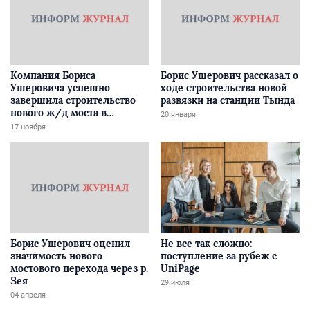
Компания Бориса
Борис Ушерович рассказал о
Ушеровича успешно
ходе строительства новой
завершила строительство
развязки на станции Тында
нового ж/д моста в
20 января
Забайкалье
17 ноября
Борис Ушерович оценил
Не все так сложно:
значимость нового
поступление за рубеж с
мостового перехода через р.
UniPage
Зея
29 июля
04 апреля