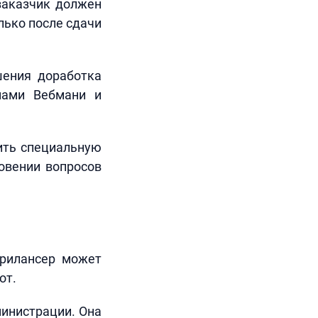
заказчик должен
лько после сдачи
шения доработка
мами Вебмани и
нить специальную
овении вопросов
Фрилансер может
от.
министрации. Она