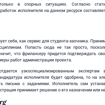
только в спорных ситуациях. Согласно стати
аботок исполнителя на данном ресурсе составляе
ует себя, как сервис для студента-заочника. Прини
сциплинам. Попасть сюда не так просто, поскол
начит, что фрилансеру придется подтверждать св
меры работ администрации проекта.
отдается узкоспециализированным экспертам 
андидатура исполнителя будет одобрена, то на э
ть письма с заданиями. Исполнитель сам устана
истрация принимает решение о его назначении или н
rg