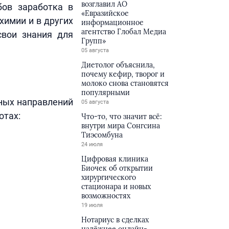
возглавил АО
бов заработка в
«Евразийское
химии и в других
информационное
агентство Глобал Медиа
свои знания для
Групп»
05 августа
Диетолог объяснила,
почему кефир, творог и
молоко снова становятся
популярными
ных направлений
05 августа
отах:
Что-то, что значит всё:
внутри мира Сонгсина
Тиэсомбуна
24 июля
Цифровая клиника
Биочек об открытии
хирургического
стационара и новых
возможностях
19 июля
Нотариус в сделках