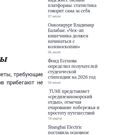
надёжнее онлайн-
платформы: статистика
говорит сама за себя
07 июля
Онкохирург Владимир
Балабан: «Чек-ап
кишечника должен
начинаться с
колоноскопии»
06 июля
ны
Фонд Есенова
определил получателей
студенческой
меты, требующие
стипендии на 2026 год
ов прибегают не
04 июня
TUMI представляет
«средиземноморский
отдых», отмечая
очарование побережья и
простоту путешествий
18 марта
Shanghai Electric
поставила основное