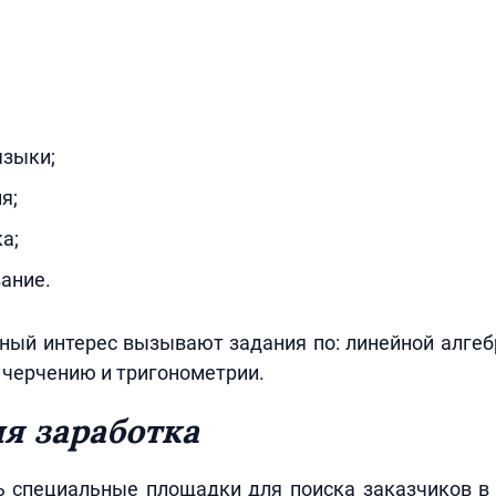
языки;
я;
а;
ание.
ный интерес вызывают задания по: линейной алгеб
, черчению и тригонометрии.
я заработка
ь специальные площадки для поиска заказчиков в