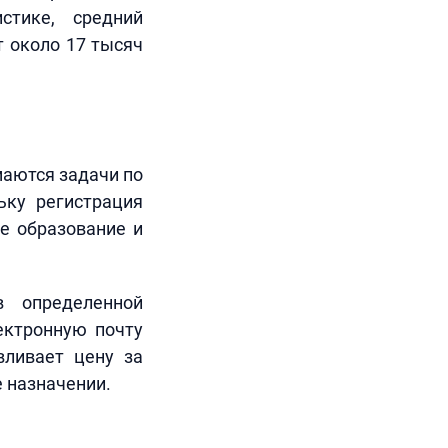
стике, средний
т около 17 тысяч
маются задачи по
ьку регистрация
ое образование и
в определенной
лектронную почту
вливает цену за
е назначении.