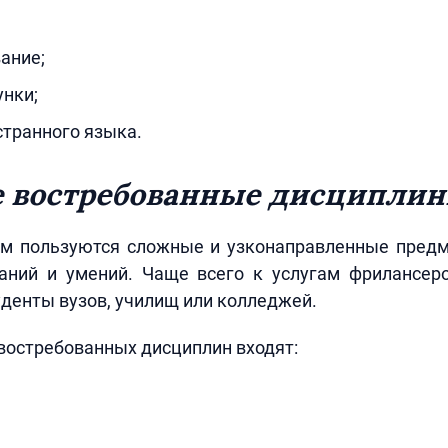
ание;
унки;
странного языка.
е востребованные дисципли
м пользуются сложные и узконаправленные пред
аний и умений. Чаще всего к услугам фрилансер
уденты вузов, училищ или колледжей.
востребованных дисциплин входят: