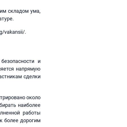
им складом ума,
атуре.
/vakansii/.
 безопасности и
ляется напрямую
частникам сделки
стрировано около
ыбирать наиболее
олненной работы
 к более дорогим