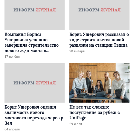
Компания Бориса
Борис Ушерович рассказал о
Ушеровича успешно
ходе строительства новой
завершила строительство
развязки на станции Тында
нового ж/д моста в
20 января
Забайкалье
17 ноября
Борис Ушерович оценил
Не все так сложно:
значимость нового
поступление за рубеж с
мостового перехода через р.
UniPage
Зея
29 июля
04 апреля