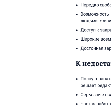
Нередко своб
Возможность
людьми, «визи
Доступ к зак
Широкие возм
Достойная зар
К недоста
Полную занят
решает редакт
Серьезные пси
Частая работа