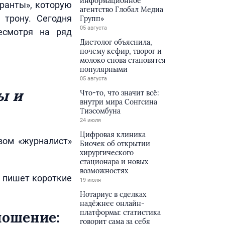
информационное
уранты», которую
агентство Глобал Медиа
 трону. Сегодня
Групп»
05 августа
есмотря на ряд
Диетолог объяснила,
почему кефир, творог и
молоко снова становятся
популярными
05 августа
ы и
Что-то, что значит всё:
внутри мира Сонгсина
Тиэсомбуна
24 июля
Цифровая клиника
овом «журналист»
Биочек об открытии
хирургического
стационара и новых
возможностях
й пишет короткие
19 июля
Нотариус в сделках
надёжнее онлайн-
платформы: статистика
ношение:
говорит сама за себя