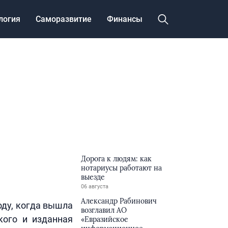
логия
Саморазвитие
Финансы
Дорога к людям: как
нотариусы работают на
выезде
06 августа
Александр Рабинович
оду, когда вышла
возглавил АО
кого и изданная
«Евразийское