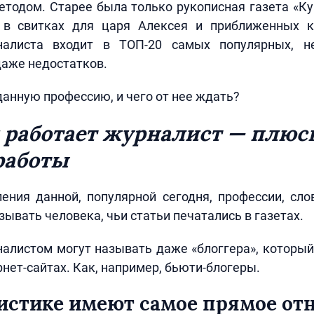
тодом. Старее была только рукописная газета «К
 в свитках для царя Алексея и приближенных к
налиста входит в ТОП-20 самых популярных, н
даже недостатков.
 данную профессию, и чего от нее ждать?
к работает журналист — плюс
работы
ения данной, популярной сегодня, профессии, сл
зывать человека, чьи статьи печатались в газетах.
алистом могут называть даже «блоггера», которы
рнет-сайтах. Как, например, бьюти-блогеры.
истике имеют самое прямое от