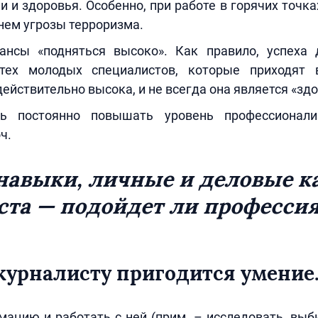
и и здоровья. Особенно, при работе в горячих точка
нем угрозы терроризма.
нсы «подняться высоко». Как правило, успеха
тех молодых специалистов, которые приходят в
ействительно высока, и не всегда она является «здо
ть постоянно повышать уровень профессионали
ч.
навыки, личные и деловые к
та — подойдет ли професси
 журналисту пригодится умени
ацию и работать с ней (прим. – исследовать, выб