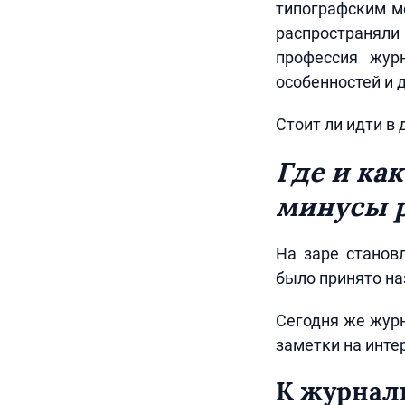
типографским ме
распространяли
профессия жур
особенностей и 
Стоит ли идти в
Где и ка
минусы 
На заре становл
было принято на
Сегодня же журн
заметки на инте
К журнал