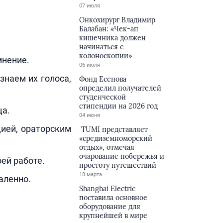
07 июля
Онкохирург Владимир
Балабан: «Чек-ап
кишечника должен
начинаться с
колоноскопии»
мнение.
06 июля
знаем их голоса,
Фонд Есенова
определил получателей
студенческой
стипендии на 2026 год
ца.
04 июня
ией, ораторским
TUMI представляет
«средиземноморский
отдых», отмечая
очарование побережья и
ей работе.
простоту путешествий
18 марта
аленно.
Shanghai Electric
поставила основное
оборудование для
крупнейшей в мире