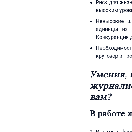
Риск для жизн
высоким уров
Невысокие ша
единицы их 
Конкуренция д
Необходимос
кругозор и про
Умения, 
журналис
вам?
В работе
Искать информ