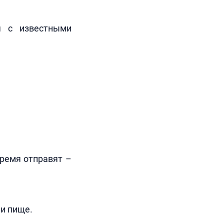
я с известными
время отправят –
 и пище.