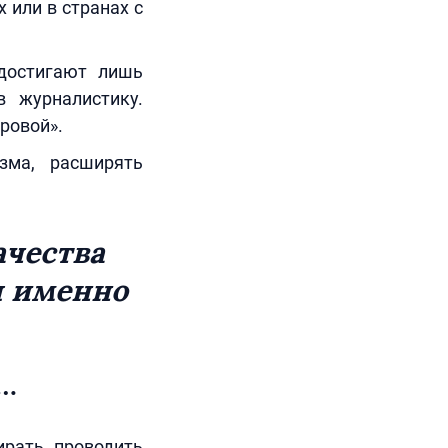
х или в странах с
 достигают лишь
 журналистику.
ровой».
зма, расширять
ачества
я именно
е…
ирать, проводить