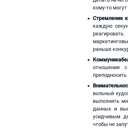
кому-то могут
Стремление к
каждую секун
реагировать
маркетинговы
раньше конку
Коммуникабел
отношения с
преподносить 
Внимательност
вольный худо
выполнять мн
данных и выс
усидчивым д
чтобы не запут