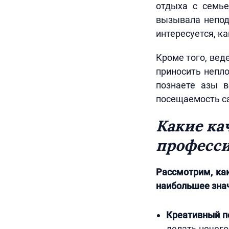
отдыха с семье
вызывала неподд
интересуется, к
Кроме того, вед
приносить непло
познаете азы в
посещаемость с
Какие ка
професси
Рассмотрим, ка
наибольшее знач
Креативный п
делать нечего