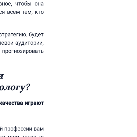
вное, чтобы она
ся всем тем, кто
стратегию, будет
левой аудитории,
 прогнозировать
и
ологу?
качества играют
ой профессии вам
те идеи, которые