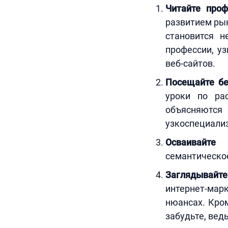
Читайте проф
развитием рын
становится н
профессии, уз
веб-сайтов.
Посещайте бе
уроки по ра
объясняют
узкоспециали
Осваивайте
семантическое
Заглядывайт
интернет-ма
нюансах. Кром
забудьте, ведь