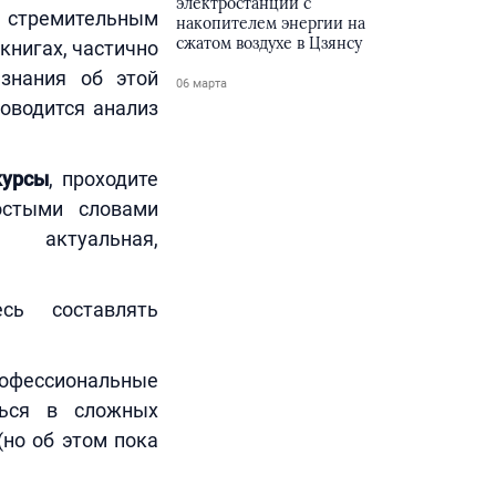
электростанции с
 стремительным
накопителем энергии на
сжатом воздухе в Цзянсу
книгах, частично
 знания об этой
06 марта
роводится анализ
курсы
, проходите
остыми словами
 актуальная,
есь составлять
фессиональные
ться в сложных
(но об этом пока