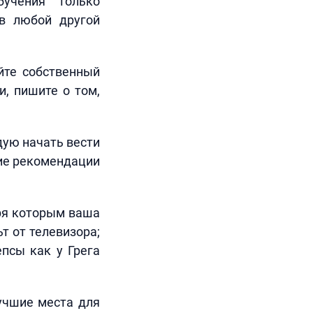
учения только
 в любой другой
йте собственный
и, пишите о том,
дую начать вести
кие рекомендации
ря которым ваша
т от телевизора;
епсы как у Грега
учшие места для