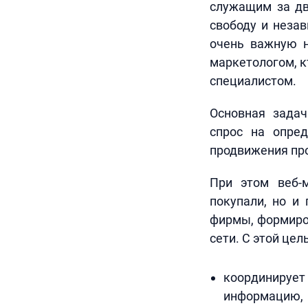
служащим за дв
свободу и незав
очень важную н
маркетологом, к
специалистом.
Основная задач
спрос на опре
продвижения пр
При этом веб-м
покупали, но и
фирмы, формиро
сети. С этой цел
координируе
информацию, 