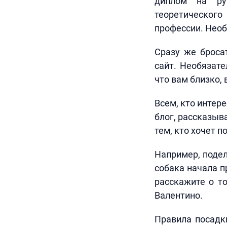
диплом на ру
теоретического
профессии. Необ
Сразу же броса
сайт. Необязате
что вам близко, 
Всем, кто интер
блог, рассказыв
тем, кто хочет п
Например, поде
собака начала п
расскажите о то
Валентино.
Правила посадк