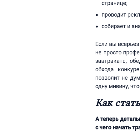
странице;
проводит рекл
собирает и ан
Если вы всерьез
не просто профе
завтракать, обе
обхода конкур
позволит не дум
одну мивину, что
Как стат
А теперь деталь
с чего начать т