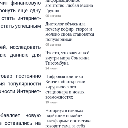
информационное
ечит финансовую
агентство Глобал Медиа
тронуть еще одну
Групп»
05 августа
стать интернет-
Диетолог объяснила,
ы стать успешным
почему кефир, творог и
молоко снова становятся
популярными
05 августа
ей, исследовать
Что-то, что значит всё:
ные данные для
внутри мира Сонгсина
Тиэсомбуна
24 июля
товар постоянно
Цифровая клиника
Биочек об открытии
ия популярности
хирургического
ности Интернет-
стационара и новых
возможностях
19 июля
Нотариус в сделках
обавляет новую
надёжнее онлайн-
платформы: статистика
е оставались на
говорит сама за себя