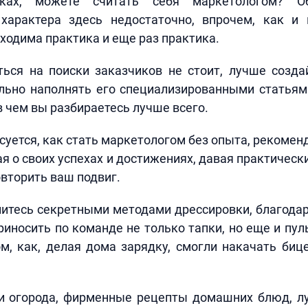
ках, можете считать себя маркетологом? Об
 характера здесь недостаточно, впрочем, как и
ходима практика и еще раз практика.
ться на поиски заказчиков не стоит, лучше созда
льно наполнять его специализированными статьям
в чем вы разбираетесь лучше всего.
есуется, как стать маркетологом без опыта, рекомен
ая о своих успехах и достижениях, давая практичес
овторить ваш подвиг.
литесь секретными методами дрессировки, благода
риносить по команде не только тапки, но еще и пуль
м, как, делая дома зарядку, смогли накачать биц
и огорода, фирменные рецепты домашних блюд, л