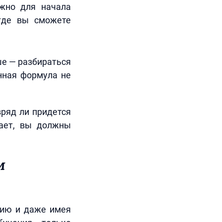
жно для начала
где вы сможете
ше — разбираться
нная формула не
вряд ли придется
тает, вы должны
м
нию и даже имея