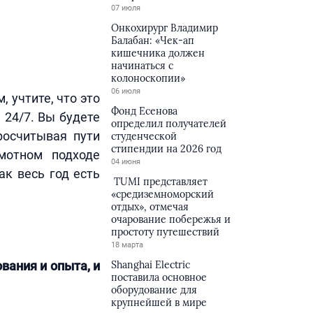
07 июля
Онкохирург Владимир
Балабан: «Чек-ап
кишечника должен
начинаться с
колоноскопии»
06 июля
 учтите, что это
Фонд Есенова
 24/7. Вы будете
определил получателей
просчитывая пути
студенческой
стипендии на 2026 год
мотном подходе
04 июня
ак весь год есть
TUMI представляет
«средиземноморский
отдых», отмечая
очарование побережья и
простоту путешествий
18 марта
вания и опыта, и
Shanghai Electric
поставила основное
оборудование для
крупнейшей в мире