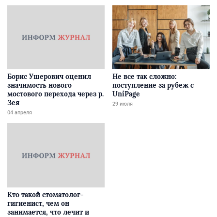
Борис Ушерович оценил
Не все так сложно:
значимость нового
поступление за рубеж с
мостового перехода через р.
UniPage
Зея
29 июля
04 апреля
Кто такой стоматолог-
гигиенист, чем он
занимается, что лечит и