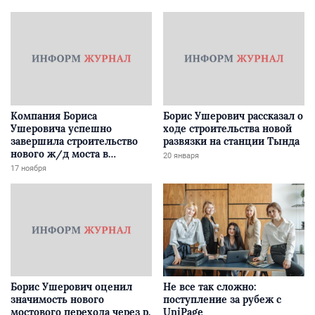
Компания Бориса
Борис Ушерович рассказал о
Ушеровича успешно
ходе строительства новой
завершила строительство
развязки на станции Тында
нового ж/д моста в
20 января
Забайкалье
17 ноября
Борис Ушерович оценил
Не все так сложно:
значимость нового
поступление за рубеж с
мостового перехода через р.
UniPage