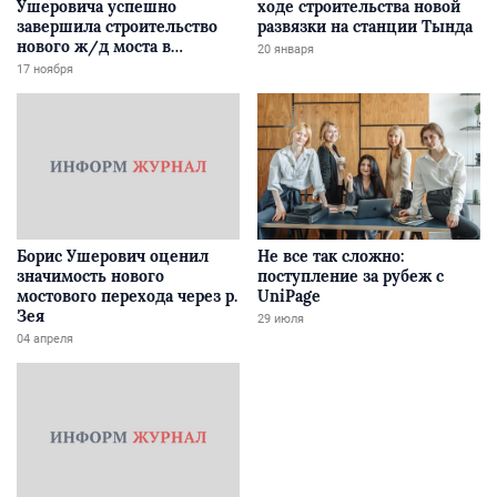
Ушеровича успешно
ходе строительства новой
завершила строительство
развязки на станции Тында
нового ж/д моста в
20 января
Забайкалье
17 ноября
Борис Ушерович оценил
Не все так сложно:
значимость нового
поступление за рубеж с
мостового перехода через р.
UniPage
Зея
29 июля
04 апреля