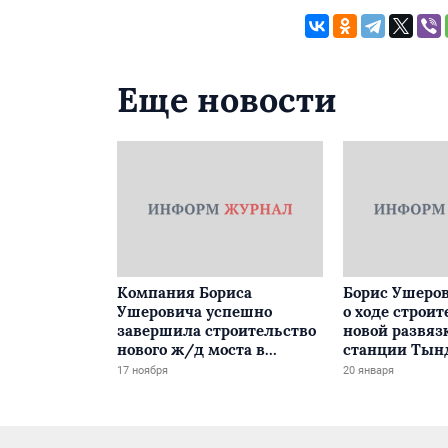
Еще новости
Компания Бориса
Борис Ушеров
Ушеровича успешно
о ходе строит
завершила строительство
новой развяз
нового ж/д моста в
станции Тын
Забайкалье
17 ноября
20 января