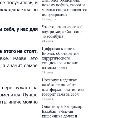
Диетолог объяснила,
се получилось, и
почему кефир, творог и
складывается по
молоко снова становятся
популярными
05 августа
Что-то, что значит всё:
 себя, у нас для
внутри мира Сонгсина
Тиэсомбуна
24 июля
Цифровая клиника
 этого не стоят.
Биочек об открытии
вке. Разве это
хирургического
стационара и новых
, а значит самое
возможностях
19 июля
Нотариус в сделках
надёжнее онлайн-
с перегружает на
платформы: статистика
изменится. Лучше
говорит сама за себя
07 июля
ать, иначе можно
Онкохирург Владимир
Балабан: «Чек-ап
кишечника должен