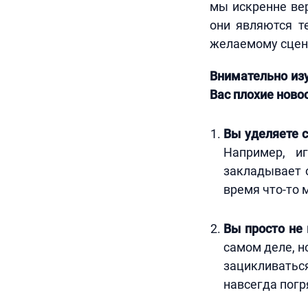
мы искренне вер
они являются т
желаемому сцена
Внимательно изу
Вас плохие новос
Вы уделяете 
Например, и
закладывает 
время что-то 
Вы просто не
самом деле, н
зацикливаться
навсегда погр