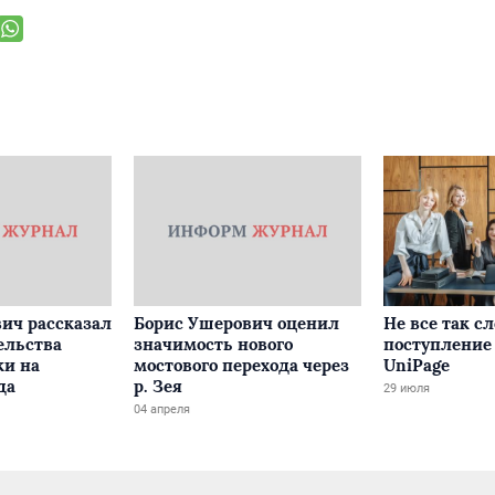
ич рассказал
Борис Ушерович оценил
Не все так с
ельства
значимость нового
поступление 
ки на
мостового перехода через
UniPage
да
р. Зея
29 июля
04 апреля