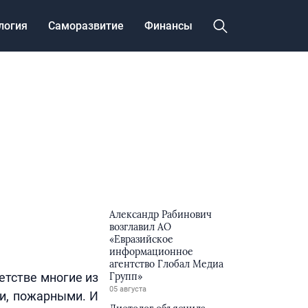
логия
Саморазвитие
Финансы
Александр Рабинович
возглавил АО
«Евразийское
информационное
агентство Глобал Медиа
етстве многие из
Групп»
05 августа
ми, пожарными. И