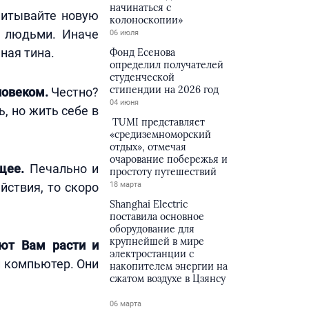
начинаться с
питывайте новую
колоноскопии»
и людьми. Иначе
06 июля
ная тина.
Фонд Есенова
определил получателей
студенческой
стипендии на 2026 год
ловеком.
Честно?
04 июня
, но жить себе в
TUMI представляет
«средиземноморский
отдых», отмечая
очарование побережья и
щее.
Печально и
простоту путешествий
йствия, то скоро
18 марта
Shanghai Electric
поставила основное
оборудование для
крупнейшей в мире
ают Вам расти и
электростанции с
и компьютер. Они
накопителем энергии на
сжатом воздухе в Цзянсу
06 марта