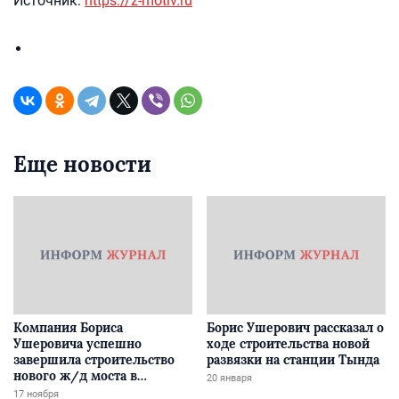
Источник:
https://z-motiv.ru
Еще новости
Компания Бориса
Борис Ушерович рассказал о
Ушеровича успешно
ходе строительства новой
завершила строительство
развязки на станции Тында
нового ж/д моста в
20 января
Забайкалье
17 ноября