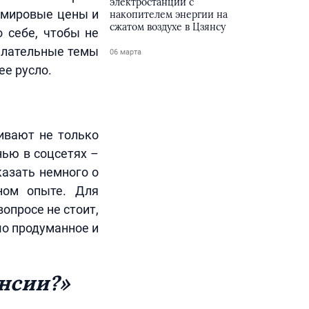
электростанции с
, мировые цены и
накопителем энергии на
сжатом воздухе в Цзянсу
 себе, чтобы не
желательные темы
06 марта
ее русло.
ивают не только
нью в соцсетях –
казать немного о
ьном опыте. Для
опросе не стоит,
шо продуманное и
ансии?»