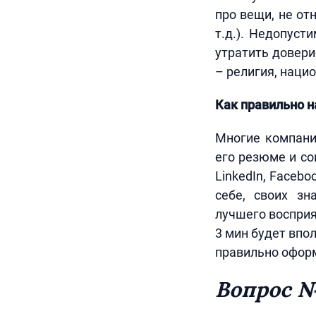
про вещи, не от
т.д.). Недопус
утратить довери
– религия, нацио
Как правильно н
Многие компани
его резюме и со
LinkedIn, Faceb
себе, своих зн
лучшего восприя
3 мин будет впо
правильно офор
Вопрос №