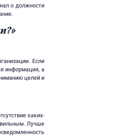
знал о должности
ание.
и?»
ганизации. Если
ая информация, а
ониманию целей и
тсутствие каких-
равильным. Лучше
ведомленность