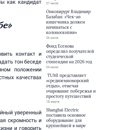
Вы как кандидат
07 июля
Онкохирург Владимир
Балабан: «Чек-ап
бе»
кишечника должен
начинаться с
колоноскопии»
06 июля
Фонд Есенова
определил получателей
овить контакт и
студенческой
адать тон беседе
стипендии на 2026 год
04 июня
йном положении
TUMI представляет
остных качествах
«средиземноморский
отдых», отмечая
очарование побережья и
простоту путешествий
18 марта
Shanghai Electric
ойный уверенный
поставила основное
ая скромность и
оборудование для
крупнейшей в мире
жизни и говорить