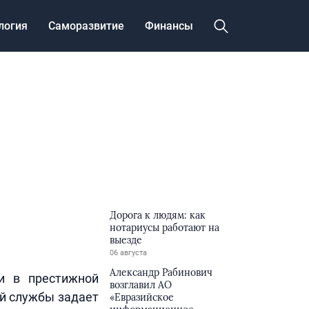
логия
Саморазвитие
Финансы
Дорога к людям: как
нотариусы работают на
выезде
06 августа
Александр Рабинович
и в престижной
возглавил АО
ой службы задает
«Евразийское