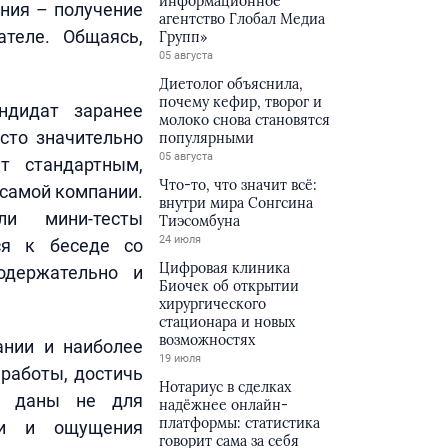
информационное
ния – получение
агентство Глобал Медиа
теле. Общаясь,
Групп»
05 августа
Диетолог объяснила,
почему кефир, творог и
ндидат заранее
молоко снова становятся
сто значительно
популярными
05 августа
т стандартным,
Что-то, что значит всё:
 самой компании.
внутри мира Сонгсина
ли мини-тесты
Тиэсомбуна
24 июля
ься к беседе со
Цифровая клиника
одержательно и
Биочек об открытии
хирургического
стационара и новых
возможностях
ании и наиболее
19 июля
 работы, достичь
Нотариус в сделках
ы даны не для
надёжнее онлайн-
платформы: статистика
вки и ощущения
говорит сама за себя