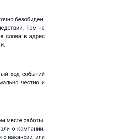
точно безобиден.
ледствий. Тем не
е слова в адрес
и.
ный ход событий
мально честно и
ем месте работы.
зали о компании.
 о вакансии, или