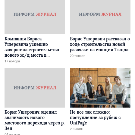
Компания Бориса
Борис Ушерович рассказал о
Ушеровича успешно
ходе строительства новой
завершила строительство
развязки на станции Тында
нового ж/д моста в
20 января
Забайкалье
17 ноября
Борис Ушерович оценил
Не все так сложно:
значимость нового
поступление за рубеж с
мостового перехода через р.
UniPage
Зея
29 июля
04 апреля