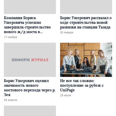
Компания Бориса
Борис Ушерович рассказал о
Ушеровича успешно
ходе строительства новой
завершила строительство
развязки на станции Тында
нового ж/д моста в
20 января
Забайкалье
17 ноября
Борис Ушерович оценил
Не все так сложно:
значимость нового
поступление за рубеж с
мостового перехода через р.
UniPage
Зея
29 июля
04 апреля