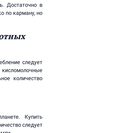
ь. Достаточно в
о по карману, но
вотных
ебление следует
ь кисломолочные
ьное количество
ланете. Купить
ричество следует
емли.