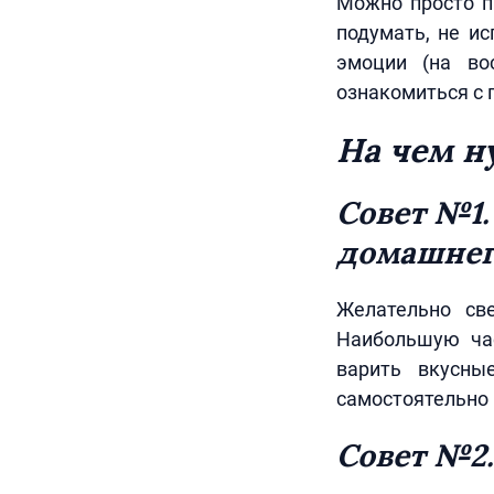
Можно просто п
подумать, не ис
эмоции (на во
ознакомиться с 
На чем н
Совет №1
домашнег
Желательно све
Наибольшую час
варить вкусны
самостоятельно г
Совет №2.