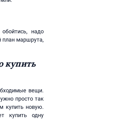
 обойтись, надо
й план маршрута,
ю купить
обходимые вещи.
нужно просто так
м купить новую.
ет купить одну