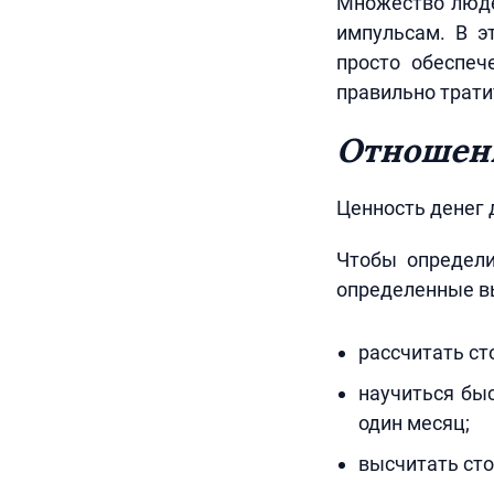
Множество люде
импульсам. В э
просто обеспеч
правильно трати
Отношени
Ценность денег 
Чтобы определи
определенные в
рассчитать ст
научиться бы
один месяц;
высчитать сто