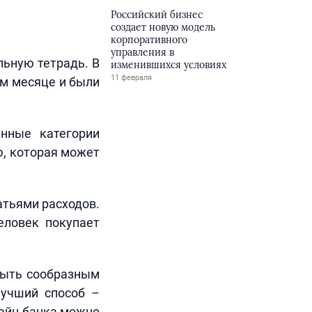
Российский бизнес
создает новую модель
корпоративного
управления в
льную тетрадь. В
изменившихся условиях
11 февраля
ом месяце и были
нные категории
ю, которая может
атьями расходов.
еловек покупает
быть сообразным
Лучший способ –
лайн-банка можно