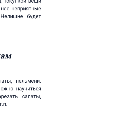
д покупкой вещи
т нее неприятные
 Нелишне будет
дам
латы, пельмени.
Можно научиться
резать салаты,
.п.