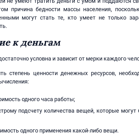
й не умеют тратить деньги с умом и поддаются с
том причина бедности массы населения, посколь
енными могут стать те, кто умеет не только зар
ть.
е к деньгам
достаточно условна и зависит от мерки каждого чел
ть степень ценности денежных ресурсов, необхо
ычисления:
оимость одного часа работы;
строму подсчету количества вещей, которые могут
имость одного применения какой-либо вещи.