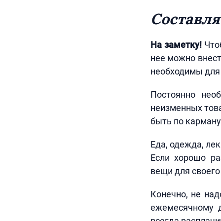
Составля
На заметку!
Чтоб
нее можно внест
необходимы для
Постоянно нео
неизменных това
быть по карману
Еда, одежда, ле
Если хорошо ра
вещи для своего
Конечно, не на
ежемесячному д
всегда расплачи