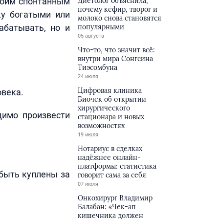
воим спонтанным
Диетолог объяснила,
почему кефир, творог и
ку богатыми или
молоко снова становятся
абатывать, но и
популярными
05 августа
Что-то, что значит всё:
внутри мира Сонгсина
Тиэсомбуна
24 июля
Цифровая клиника
овека.
Биочек об открытии
хирургического
димо произвести
стационара и новых
возможностях
19 июля
Нотариус в сделках
надёжнее онлайн-
платформы: статистика
 быть куплены за
говорит сама за себя
07 июля
Онкохирург Владимир
Балабан: «Чек-ап
кишечника должен