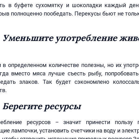
ть в буфете сухомятку и шоколадки каждый ден
ыв полноценно пообедать. Перекусы бьют не тольк
. Уменьшите употребление жи
 в определенном количестве полезны, но их употр
гда вместо мяса лучше съесть рыбу, попробоват
едать злаков. Так будет сэкономлено колоссал
тв.
 Берегите ресурсы
ребление ресурсов – значит принести пользу п
ие лампочки, установить счетчики на воду и элект
о, чтобы отсрочить истощение природных ресурсов З