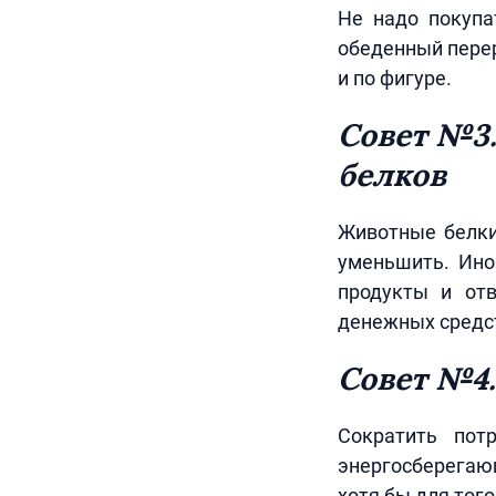
Не надо покупа
обеденный перер
и по фигуре.
Совет №3
белков
Животные белки
уменьшить. Ино
продукты и отв
денежных средс
Совет №4.
Сократить пот
энергосберегающ
хотя бы для тог