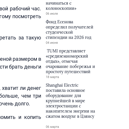
начинаться с
вой рабочий час.
колоноскопии»
06 июля
угому посмотреть
Фонд Есенова
определил получателей
студенческой
бретать за такую
стипендии на 2026 год
04 июня
TUMI представляет
«средиземноморский
ценой размером в
отдых», отмечая
сти брать деньги
очарование побережья и
простоту путешествий
18 марта
Shanghai Electric
 хватит ли денег
поставила основное
больше, чем три
оборудование для
крупнейшей в мире
очень долго.
электростанции с
накопителем энергии на
сжатом воздухе в Цзянсу
омить и копить
06 марта