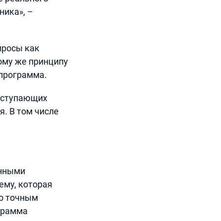
ника», –
просы как
ому же принципу
 программа.
оступающих
я. В том числе
анными
ему, которая
по точным
грамма