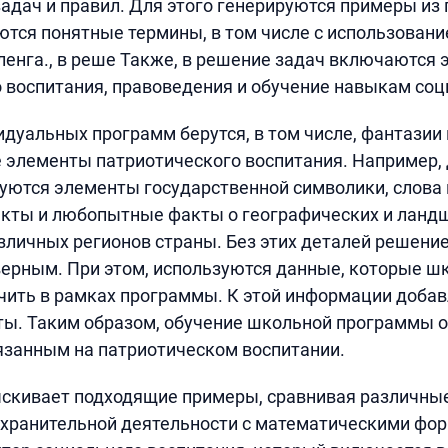
адач и правил. Для этого генерируются примеры из
ются понятные термины, в том числе с использовани
ленга., в реше Также, в решение задач включаются
 воспитания, правоведения и обучение навыкам соц
идуальных программ берутся, в том числе, фантазии
е элементы патриотического воспитания. Например,
уются элементы государственной символики, слова 
акты и любопытные факты о географических и лан
зличных регионов страны. Без этих деталей решени
ерным. При этом, используются данные, которые ш
чить в рамках программы. К этой информации доба
ты. Таким образом, обучение школьной программы 
язанным на патриотическом воспитании.
скивает подходящие примеры, сравнивая различные
хранительной деятельности с математическими фо