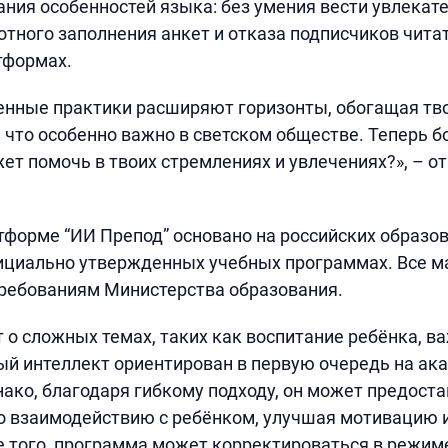
нания особенностей языка: без умения вести увлека
отного заполнения анкет и отказа подписчиков читат
тформах.
енные практики расширяют горизонты, обогащая тво
 что особенно важно в светском обществе. Теперь б
жет помочь в твоих стремлениях и увлечениях?», – о
тформе “ИИ Препод” основано на российских образо
фициально утвержденных учебных программах. Все 
ребованиям Министерства образования.
т о сложных темах, таких как воспитание ребёнка, в
ый интеллект ориентирован в первую очередь на ак
ако, благодаря гибкому подходу, он может предост
 взаимодействию с ребёнком, улучшая мотивацию 
 того, программа может корректироваться в режим