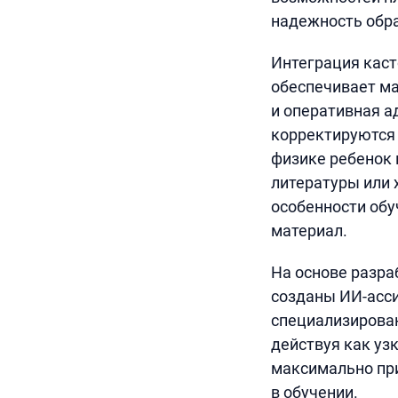
надежность обр
Интеграция кас
обеспечивает м
и оперативная а
корректируются 
физике ребенок 
литературы или 
особенности обу
материал.
На основе разр
созданы ИИ-асси
специализирован
действуя как уз
максимально пр
в обучении.