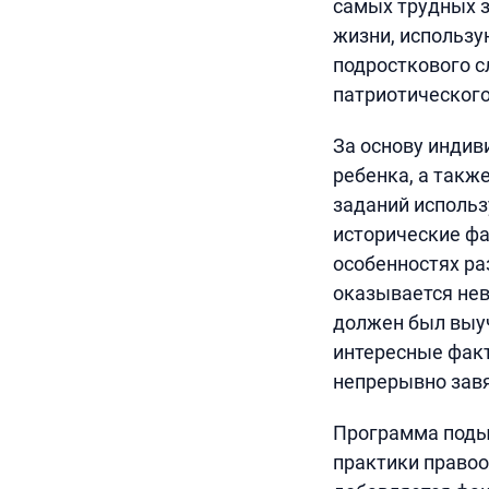
самых трудных з
жизни, использу
подросткового с
патриотического
За основу индив
ребенка, а такж
заданий использ
исторические ф
особенностях ра
оказывается нев
должен был выу
интересные фак
непрерывно зав
Программа поды
практики правоо