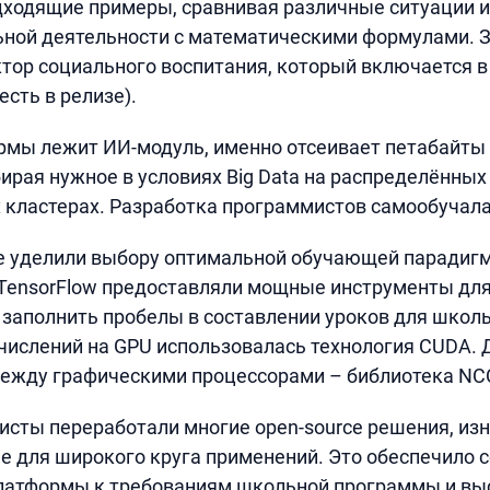
ходящие примеры, сравнивая различные ситуации и
ьной деятельности с математическими формулами. 
тор социального воспитания, который включается 
есть в релизе).
рмы лежит ИИ-модуль, именно отсеивает петабайты
ирая нужное в условиях Big Data на распределённых
кластерах. Разработка программистов самообучала
е уделили выбору оптимальной обучающей парадиг
и TensorFlow предоставляли мощные инструменты для
 заполнить пробелы в составлении уроков для школ
ислений на GPU использовалась технология CUDA. 
ежду графическими процессорами – библиотека NC
сты переработали многие open-source решения, из
 для широкого круга применений. Это обеспечило 
латформы к требованиям школьной программы и в