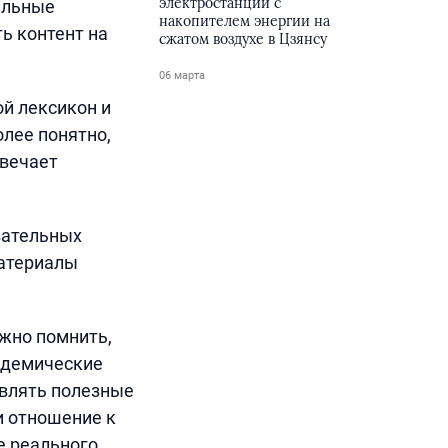
электростанции с
тельные
накопителем энергии на
ь контент на
сжатом воздухе в Цзянсу
06 марта
й лексикон и
олее понятно,
твечает
вательных
материалы
ажно помнить,
адемические
авлять полезные
и отношение к
е реального