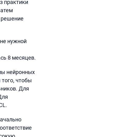
з практики
Затем
в решение
 не нужной
сь 8 месяцев.
мы нейронных
 того, чтобы
ьников. Для
Для
CL.
начально
соответствие
ысокую