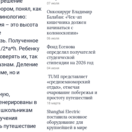
в решение
07 июля
ором, понял, как
Онкохирург Владимир
минологию:
Балабан: «Чек-ап
кишечника должен
ия – это высота
начинаться с
е
колоноскопии»
06 июля
язь. Полученное
Фонд Есенова
/2*a*h. Ребенку
определил получателей
оверять их, так
студенческой
стипендии на 2026 год
азнам. Деление
04 июня
ме, но и
TUMI представляет
«средиземноморский
отдых», отмечая
очарование побережья и
ную,
простоту путешествий
генерированы в
18 марта
т школьникам
Shanghai Electric
поставила основное
зучения
оборудование для
ь путешествие
крупнейшей в мире