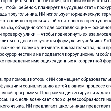
тор социального воспитания, который включается 
м, чтобы ребенок, планирует в будущем стать прокур
адь треугольника, ИИ использует юридическую тер
— это длина стороны «a», обстоятельства преступлен
» на «h», объединяются две составляющие — основно
и проверку улики — чтобы подчеркнуть их взаимосв
лится на два и получается формула из учебника: S=1
 важно не только учитывать доказательства, но и пр
рокурор честен и не поддается коррупционным собл
ько приведение имеющихся данных к корректной фор
в, при помощи которых ИИ совмещает образователь
функции и социализацию детей в одном процессе с
ольной программы. Программа дискутирует и задае
сы. Так, если возникает спор о целесообразности и
кого языка, ИИ предлагает школьникам представит