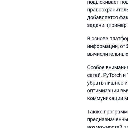
подыскивает под
правоохранител
добавляется фак
задачи. (пример 
В основе платфо
информации, отб
вычислительных 
Особое внимани
сетей. PyTorch 
убрать лишнее и
оптимизации выч
коммуникации м
Также программи
предназначенные
возможностей п