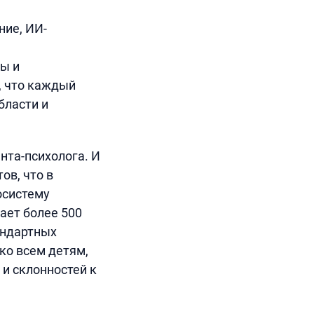
ние, ИИ-
ы и
, что каждый
бласти и
нта-психолога. И
ов, что в
осистему
ает более 500
андартных
ко всем детям,
 и склонностей к