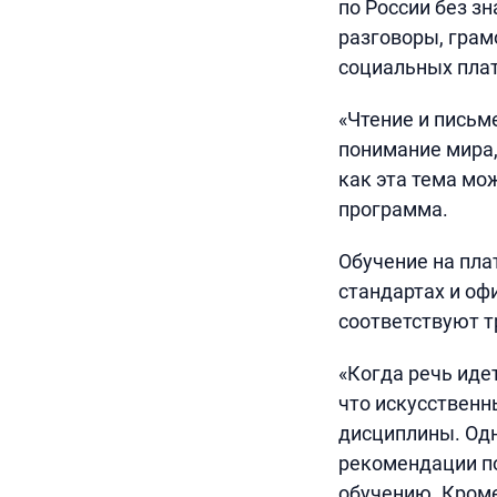
по России без з
разговоры, грам
социальных пла
«Чтение и письм
понимание мира,
как эта тема мо
программа.
Обучение на пла
стандартах и о
соответствуют т
«Когда речь иде
что искусственн
дисциплины. Одн
рекомендации по
обучению. Кроме