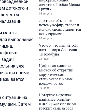
информационное
 повседневной
агентство Глобал Медиа
ем детского и
Групп»
 элементы
05 августа
Диетолог объяснила,
иализации.
почему кефир, творог и
молоко снова становятся
 и мечты
популярными
 для выполнения
05 августа
Что-то, что значит всё:
гимна,
внутри мира Сонгсина
дшафтных
Тиэсомбуна
е задач
24 июля
кольник уже
Цифровая клиника
Биочек об открытии
вляются новые
хирургического
оказывается
стационара и новых
возможностях
19 июля
Нотариус в сделках
 ситуации из
надёжнее онлайн-
рмулами. Затем
платформы: статистика
говорит сама за себя