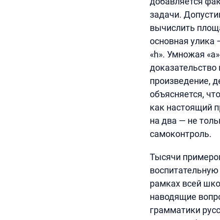
добавляется фак
задачи. Допусти
вычислить площ
основная улика 
«h». Умножая «a
доказательство 
произведение, де
объясняется, что
как настоящий п
на два — не тол
самоконтроль.
Тысячи примеро
воспитательную 
рамках всей шк
наводящие вопро
грамматики русс