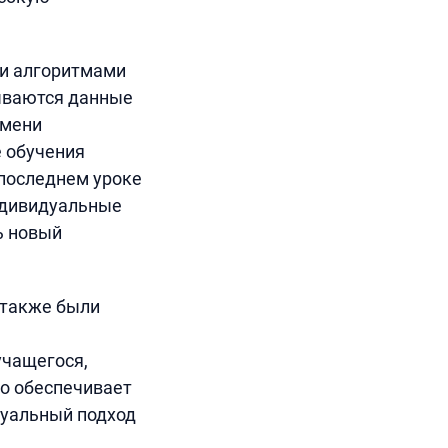
ми алгоритмами
ываются данные
емени
е обучения
 последнем уроке
ндивидуальные
ь новый
 также были
учащегося,
то обеспечивает
дуальный подход