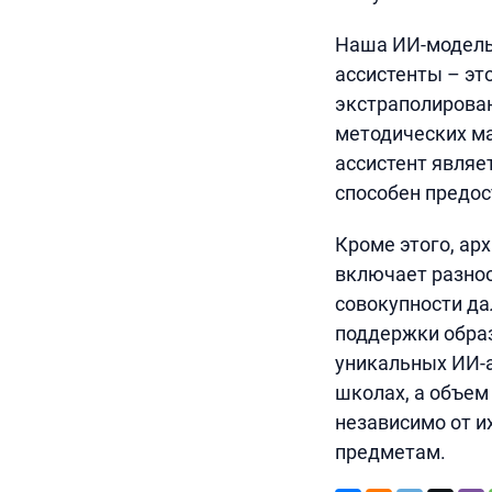
Наша ИИ-модель 
ассистенты – эт
экстраполирован
методических ма
ассистент являе
способен предо
Кроме этого, ар
включает разноо
совокупности д
поддержки образ
уникальных ИИ-а
школах, а объем
независимо от и
предметам.