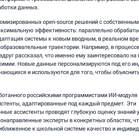
аботки данных.
томизированных open-source решений с собственны
аксимальную эффективность: параллельно обрабат
даптация системы к новым вводным, в реальном вр
образовательные траектории. Например, в процесс
вдруг рассказал, что именно ему заинтересовало на
химии. Новые данные персонализируются под его и
чающихся и используются для того, чтобы объяснит
аботанного российскими программистами ИИ-модуля
стенты, адаптированные под каждый предмет. Эти
ные ассистенты проводят глубокую оценку знаний 
конаправленные эксперты в конкретных областях, ч
иближенное к школьной системе качество и индиви