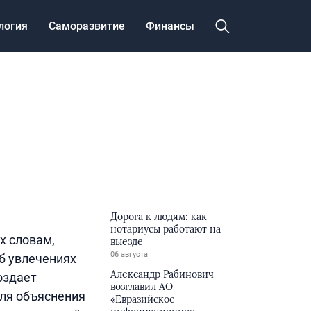
логия
Саморазвитие
Финансы
Дорога к людям: как
нотариусы работают на
х словам,
выезде
06 августа
б увлечениях
Александр Рабинович
оздает
возглавил АО
ля объяснения
«Евразийское