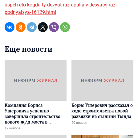
uspeh-eto-kogda-ty-devyat-raz-upal-a-v-desyatyj-raz-
podnyalsya-16129.html
Еще новости
Компания Бориса
Борис Ушерович рассказал о
Ушеровича успешно
ходе строительства новой
завершила строительство
развязки на станции Тында
нового ж/д моста в
20 января
Забайкалье
17 ноября