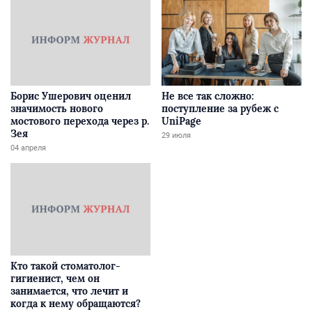
Борис Ушерович оценил
Не все так сложно:
значимость нового
поступление за рубеж с
мостового перехода через р.
UniPage
Зея
29 июля
04 апреля
Кто такой стоматолог-
гигиенист, чем он
занимается, что лечит и
когда к нему обращаются?