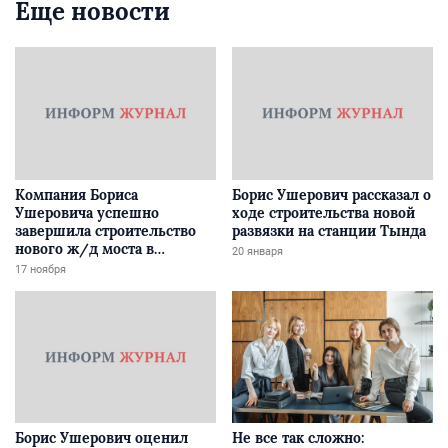
Еще новости
Компания Бориса
Борис Ушерович рассказал о
Ушеровича успешно
ходе строительства новой
завершила строительство
развязки на станции Тында
нового ж/д моста в
20 января
Забайкалье
17 ноября
Борис Ушерович оценил
Не все так сложно: