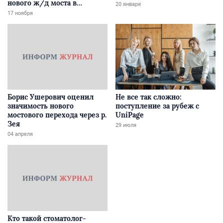
нового ж/д моста в
20 января
Забайкалье
17 ноября
Борис Ушерович оценил
Не все так сложно:
значимость нового
поступление за рубеж с
мостового перехода через р.
UniPage
Зея
29 июля
04 апреля
Кто такой стоматолог-