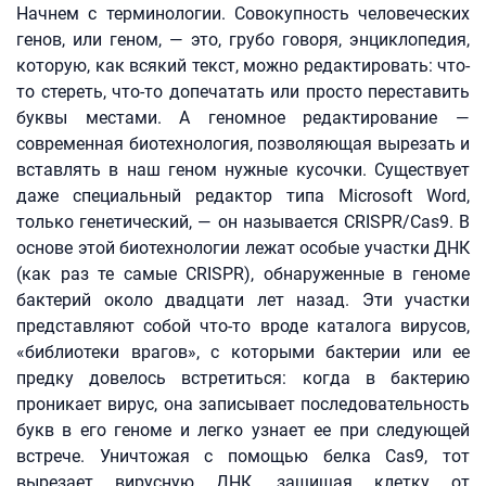
Начнем с терминологии. Совокупность человеческих
генов, или геном, — это, грубо говоря, энциклопедия,
которую, как всякий текст, можно редактировать: что-
то стереть, что-то допечатать или просто переставить
буквы местами. А геномное редактирование —
современная биотехнология, позволяющая вырезать и
вставлять в наш геном нужные кусочки. Существует
даже специальный редактор типа Microsoft Word,
только генетический, — он называется CRISPR/Сas9. В
основе этой биотехнологии лежат особые участки ДНК
(как раз те самые CRISPR), обнаруженные в геноме
бактерий около двадцати лет назад. Эти участки
представляют собой что-то вроде каталога вирусов,
«библиотеки врагов», с которыми бактерии или ее
предку довелось встретиться: когда в бактерию
проникает вирус, она записывает последовательность
букв в его геноме и легко узнает ее при следующей
встрече. Уничтожая с помощью белка Сas9, тот
вырезает вирусную ДНК, защищая клетку от