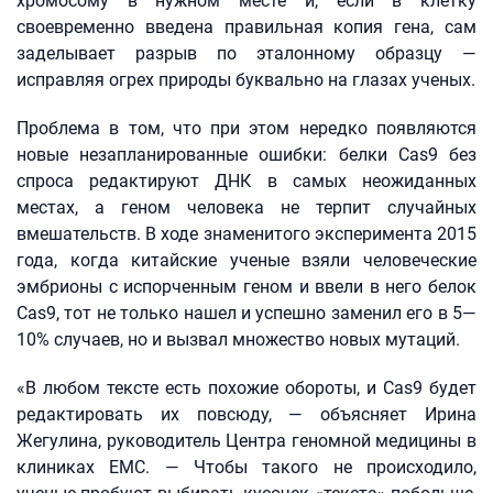
хромосому в нужном месте и, если в клетку
своевременно введена правильная копия гена, сам
заделывает разрыв по эталонному образцу —
исправляя огрех природы буквально на глазах ученых.
Проблема в том, что при этом нередко появляются
новые незапланированные ошибки: белки Cas9 без
спроса редактируют ДНК в самых неожиданных
местах, а геном человека не терпит случайных
вмешательств. В ходе знаменитого эксперимента 2015
года, когда китайские ученые взяли человеческие
эмбрионы с испорченным геном и ввели в него белок
Cas9, тот не только нашел и успешно заменил его в 5—
10% случаев, но и вызвал множество новых мутаций.
«В любом тексте есть похожие обороты, и Сas9 будет
редактировать их повсюду, — объясняет Ирина
Жегулина, руководитель Центра геномной медицины в
клиниках EMC. — Чтобы такого не происходило,