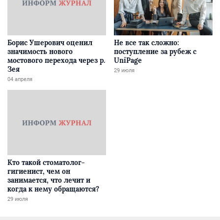
Борис Ушерович оценил
Не все так сложно:
значимость нового
поступление за рубеж с
мостового перехода через р.
UniPage
Зея
29 июля
04 апреля
Кто такой стоматолог-
гигиенист, чем он
занимается, что лечит и
когда к нему обращаются?
29 июля