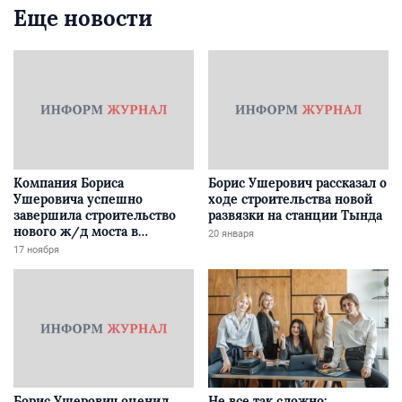
Еще новости
Компания Бориса
Борис Ушерович рассказал о
Ушеровича успешно
ходе строительства новой
завершила строительство
развязки на станции Тында
нового ж/д моста в
20 января
Забайкалье
17 ноября
Борис Ушерович оценил
Не все так сложно: