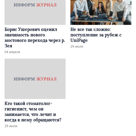
Борис Ушерович оценил
Не все так сложно:
значимость нового
поступление за рубеж с
мостового перехода через р.
UniPage
Зея
29 июля
04 апреля
Кто такой стоматолог-
гигиенист, чем он
занимается, что лечит и
когда к нему обращаются?
29 июля