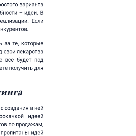
ростого варианта
бности – идеи. В
еализации. Если
онкурентов.
 за те, которые
д свои лекарства
е все будет под
ете получить для
тинга
с создания в ней
рокачкой идеей
тов по продажам,
 пропитаны идей