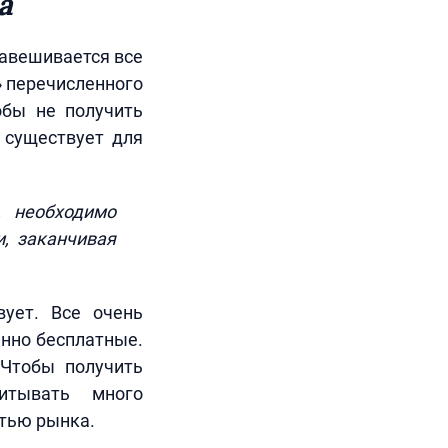
а
навешивается все
» перечисленного
обы не получить
й существует для
, необходимо
, заканчивая
вует. Все очень
енно бесплатные.
 Чтобы получить
читывать много
стью рынка.