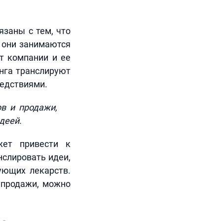
заны с тем, что
 они занимаются
ет компании и ее
инга транслируют
ледствиями.
в и продажи,
деей.
жет привести к
нслировать идеи,
ующих лекарств.
 продажи, можно