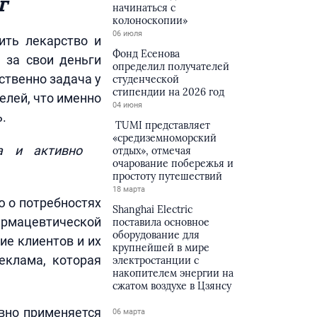
г
начинаться с
колоноскопии»
06 июля
ить лекарство и
Фонд Есенова
 за свои деньги
определил получателей
ственно задача у
студенческой
стипендии на 2026 год
елей, что именно
04 июня
.
TUMI представляет
«средиземноморский
а и активно
отдых», отмечая
очарование побережья и
простоту путешествий
18 марта
ю о потребностях
Shanghai Electric
армацевтической
поставила основное
оборудование для
ие клиентов и их
крупнейшей в мире
еклама, которая
электростанции с
накопителем энергии на
сжатом воздухе в Цзянсу
вно применяется
06 марта