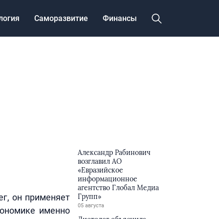
логия
Саморазвитие
Финансы
Александр Рабинович
возглавил АО
«Евразийское
информационное
агентство Глобал Медиа
ег, он применяет
Групп»
05 августа
кономике именно