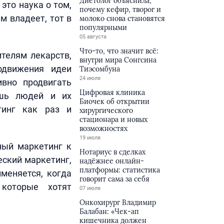
Диетолог объяснила,
это наука о том,
почему кефир, творог и
м владеет, тот в
молоко снова становятся
популярными
05 августа
Что-то, что значит всё:
телям лекарств,
внутри мира Сонгсина
одвижения идеи
Тиэсомбуна
24 июля
вно продвигать
Цифровая клиника
ешь людей и их
Биочек об открытии
тинг как раз и
хирургического
стационара и новых
возможностях
19 июля
ный маркетинг к
Нотариус в сделках
ский маркетинг,
надёжнее онлайн-
платформы: статистика
меняется, когда
говорит сама за себя
 которые хотят
07 июля
Онкохирург Владимир
Балабан: «Чек-ап
кишечника должен