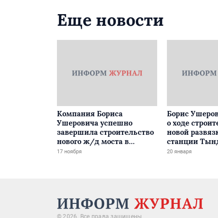
Еще новости
Компания Бориса
Борис Ушеров
Ушеровича успешно
о ходе строит
завершила строительство
новой развяз
нового ж/д моста в
станции Тын
Забайкалье
17 ноября
20 января
© 2026. Все права защищены