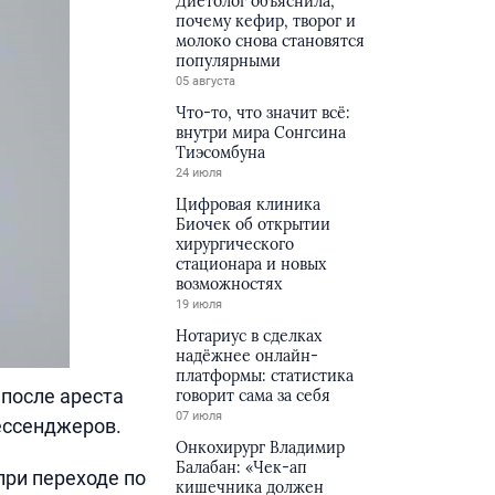
Диетолог объяснила,
почему кефир, творог и
молоко снова становятся
популярными
05 августа
Что-то, что значит всё:
внутри мира Сонгсина
Тиэсомбуна
24 июля
Цифровая клиника
Биочек об открытии
хирургического
стационара и новых
возможностях
19 июля
Нотариус в сделках
надёжнее онлайн-
платформы: статистика
после ареста
говорит сама за себя
07 июля
ессенджеров.
Онкохирург Владимир
Балабан: «Чек-ап
при переходе по
кишечника должен