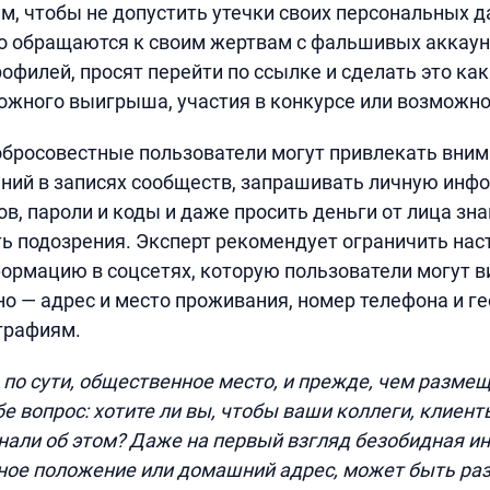
, чтобы не допустить утечки своих персональных д
о обращаются к своим жертвам с фальшивых аккаун
офилей, просят перейти по ссылке и сделать это ка
ожного выигрыша, участия в конкурсе или возможно
обросовестные пользователи могут привлекать вним
ний в записях сообществ, запрашивать личную инф
ов, пароли и коды и даже просить деньги от лица зн
 подозрения. Эксперт рекомендует ограничить на
ормацию в соцсетях, которую пользователи могут в
но — адрес и место проживания, номер телефона и г
графиям.
 по сути, общественное место, и прежде, чем размещ
бе вопрос: хотите ли вы, чтобы ваши коллеги, клиент
нали об этом? Даже на первый взгляд безобидная 
ное положение или домашний адрес, может быть ра