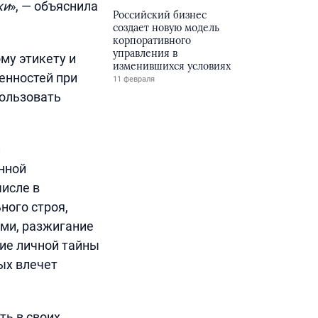
ки
», — объяснила
Российский бизнес
создает новую модель
корпоративного
управления в
му этикету и
изменившихся условиях
енностей при
11 февраля
пользовать
й
нной
числе в
ного строя,
ами, разжигание
ие личной тайны
ых влечет
ть в своих