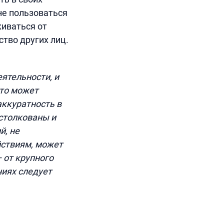
не пользоваться
иваться от
тво других лиц.
ятельности, и
что может
аккуратность в
истолкованы и
й, не
йствиям, может
 от крупного
ниях следует