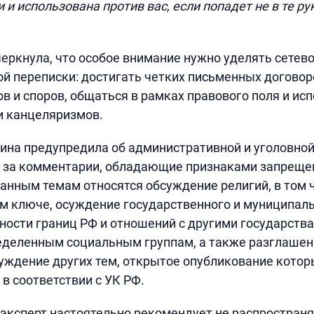
и использована против вас, если попадет не в те ру
еркнула, что особое внимание нужно уделять сетево
й переписки: достигать четких письменных договор
в и споров, общаться в рамках правового поля и ис
и канцеляризмов.
ина предупредила об административной и уголовно
и за комментарии, обладающие признаками запреще
анным темам относятся обсуждение религий, в том 
 ключе, осуждение государственного и муниципаль
ности границ РФ и отношений с другими государств
еделенным социальным группам, а также разглашен
уждение других тем, открытое опубликование котор
в соответствии с УК РФ.
 эксперт настоятельно рекомендует не распространя