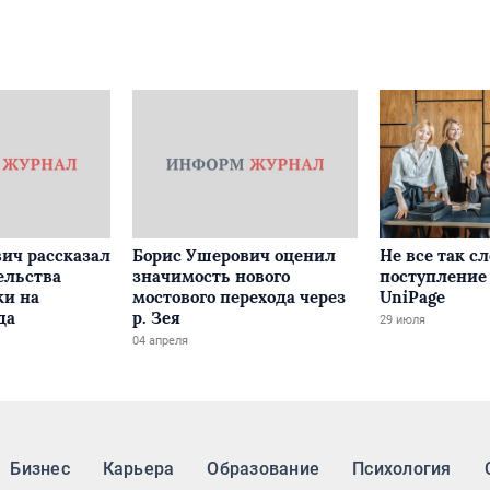
ич рассказал
Борис Ушерович оценил
Не все так с
ельства
значимость нового
поступление 
ки на
мостового перехода через
UniPage
да
р. Зея
29 июля
04 апреля
Бизнес
Карьера
Образование
Психология