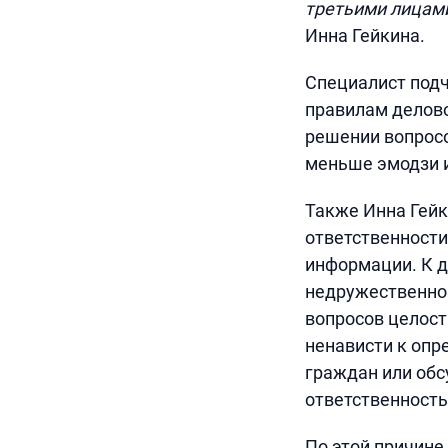
третьими лицами 
Инна Гейкина.
Специалист подч
правилам делово
решении вопросо
меньше эмодзи 
Также Инна Гейк
ответственност
информации. К д
недружественном
вопросов целост
ненависти к опр
граждан или обс
ответственность 
По этой причине