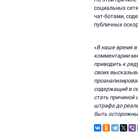
социальных сетя
чат-ботами, сод
публичных оскор
«
В наше время в
комментарии мно
приводить к ряд
своих высказыва
проанализирован
содержащий в се
стать причиной 
штрафа до реаль
быть осторожн