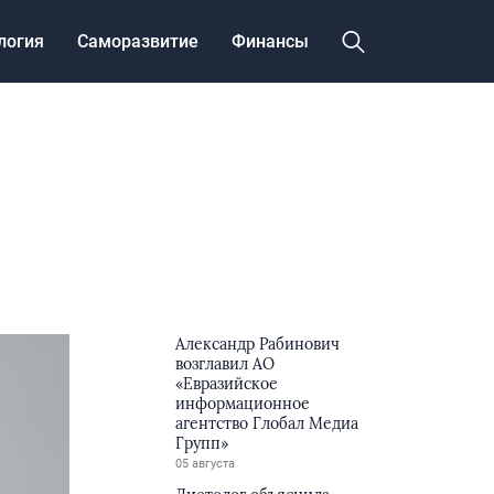
логия
Саморазвитие
Финансы
Александр Рабинович
возглавил АО
«Евразийское
информационное
агентство Глобал Медиа
Групп»
05 августа