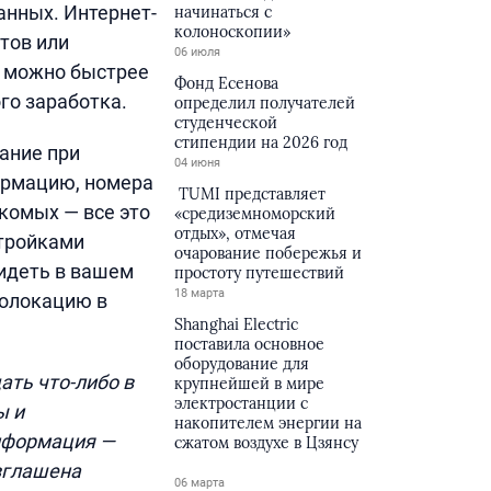
анных. Интернет-
начинаться с
колоноскопии»
тов или
06 июля
к можно быстрее
Фонд Есенова
го заработка.
определил получателей
студенческой
стипендии на 2026 год
ание при
04 июня
ормацию, номера
TUMI представляет
акомых — все это
«средиземноморский
отдых», отмечая
стройками
очарование побережья и
идеть в вашем
простоту путешествий
18 марта
еолокацию в
Shanghai Electric
поставила основное
оборудование для
ать что-либо в
крупнейшей в мире
электростанции с
ы и
накопителем энергии на
информация —
сжатом воздухе в Цзянсу
зглашена
06 марта