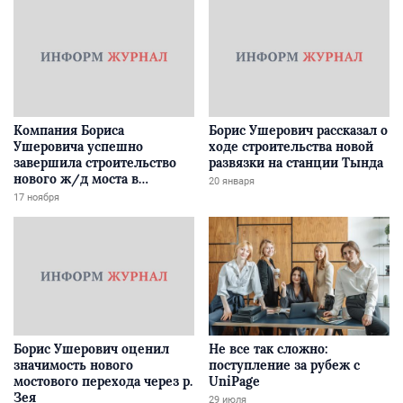
Компания Бориса
Борис Ушерович рассказал о
Ушеровича успешно
ходе строительства новой
завершила строительство
развязки на станции Тында
нового ж/д моста в
20 января
Забайкалье
17 ноября
Борис Ушерович оценил
Не все так сложно:
значимость нового
поступление за рубеж с
мостового перехода через р.
UniPage
Зея
29 июля