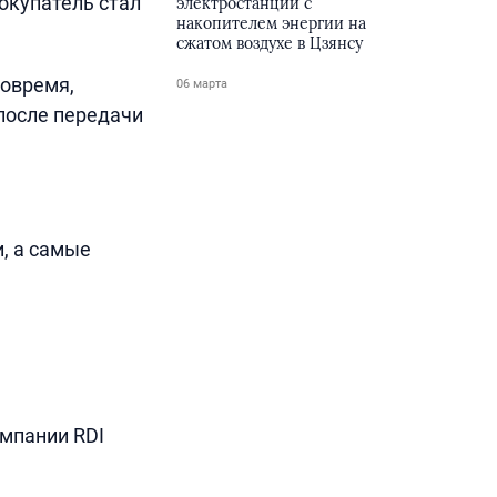
окупатель стал
электростанции с
накопителем энергии на
сжатом воздухе в Цзянсу
вовремя,
06 марта
после передачи
, а самые
мпании RDI