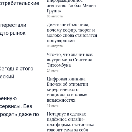
информационное
потребительские
агентство Глобал Медиа
Групп»
05 августа
 перестали
Диетолог объяснила,
почему кефир, творог и
удто рынок
молоко снова становятся
популярными
05 августа
Что-то, что значит всё:
внутри мира Сонгсина
Тиэсомбуна
Сегодня этого
24 июля
ческий
Цифровая клиника
Биочек об открытии
хирургического
стационара и новых
роенную
возможностях
сервисы. Без
19 июля
продать даже по
Нотариус в сделках
надёжнее онлайн-
платформы: статистика
говорит сама за себя