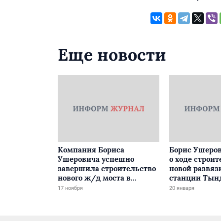
Еще новости
Компания Бориса
Борис Ушеров
Ушеровича успешно
о ходе строит
завершила строительство
новой развяз
нового ж/д моста в
станции Тын
Забайкалье
17 ноября
20 января