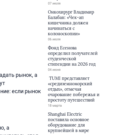
07 июля
Онкохирург Владимир
Балабан: «Чек-ап
кишечника должен
начинаться с
колоноскопии»
06 июля
Фонд Есенова
определил получателей
студенческой
стипендии на 2026 год
04 июня
адать рынок, а
TUMI представляет
ут
«средиземноморский
отдых», отмечая
ние: если рынок
очарование побережья и
простоту путешествий
18 марта
Shanghai Electric
поставила основное
оборудование для
о, а
крупнейшей в мире