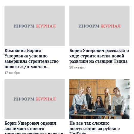
Компания Бориса
Борис Ушерович рассказал о
Ушеровича успешно
ходе строительства новой
завершила строительство
развязки на станции Тында
нового ж/д моста в
20 января
Забайкалье
17 ноября
Борис Ушерович оценил
Не все так сложно:
значимость нового
поступление за рубеж с