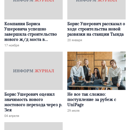
Компания Бориса
Борис Ушерович рассказал о
Ушеровича успешно
ходе строительства новой
завершила строительство
развязки на станции Тында
нового ж/д моста в
20 января
Забайкалье
17 ноября
Борис Ушерович оценил
Не все так сложно:
значимость нового
поступление за рубеж с
мостового перехода через р.
UniPage
Зея
29 июля
04 апреля