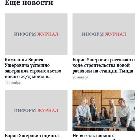
Еще новости
Компания Бориса
Борис Ушерович рассказал о
Ушеровича успешно
ходе строительства новой
завершила строительство
развязки на станции Тында
нового ж/д моста в
20 января
Забайкалье
17 ноября
Борис Ушерович оценил
Не все так сложно: