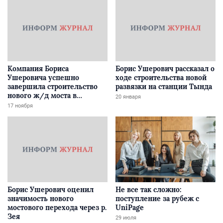
Компания Бориса
Борис Ушерович рассказал о
Ушеровича успешно
ходе строительства новой
завершила строительство
развязки на станции Тында
нового ж/д моста в
20 января
Забайкалье
17 ноября
Борис Ушерович оценил
Не все так сложно:
значимость нового
поступление за рубеж с
мостового перехода через р.
UniPage
Зея
29 июля