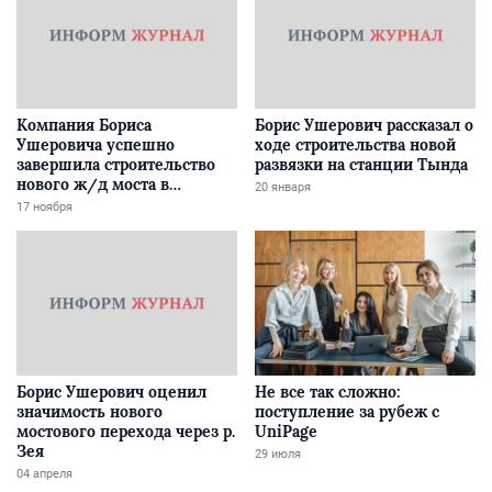
Компания Бориса
Борис Ушерович рассказал о
Ушеровича успешно
ходе строительства новой
завершила строительство
развязки на станции Тында
нового ж/д моста в
20 января
Забайкалье
17 ноября
Борис Ушерович оценил
Не все так сложно:
значимость нового
поступление за рубеж с
мостового перехода через р.
UniPage
Зея
29 июля
04 апреля