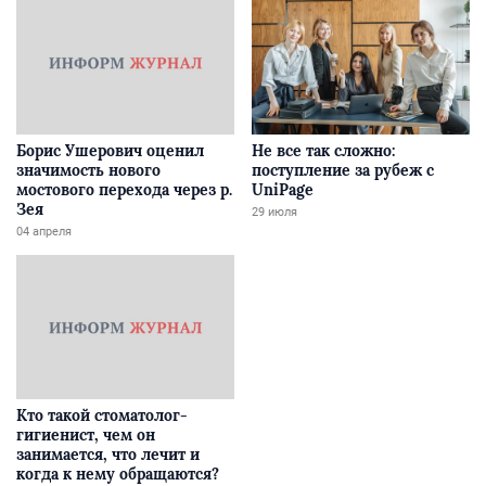
Борис Ушерович оценил
Не все так сложно:
значимость нового
поступление за рубеж с
мостового перехода через р.
UniPage
Зея
29 июля
04 апреля
Кто такой стоматолог-
гигиенист, чем он
занимается, что лечит и
когда к нему обращаются?